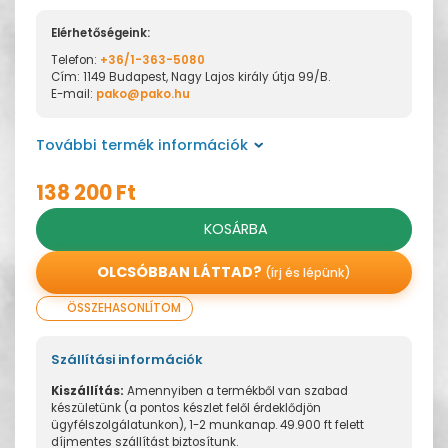
Elérhetőségeink:
Telefon:
+36/1-363-5080
Cím: 1149 Budapest, Nagy Lajos király útja 99/B.
E-mail:
pako@pako.hu
További termék információk
138 200 Ft
KOSÁRBA
OLCSÓBBAN LÁTTAD?
(írj és lépünk)
ÖSSZEHASONLÍTOM
Szállítási információk
Kiszállítás:
Amennyiben a termékből van szabad
készületünk (a pontos készlet felől érdeklődjön
ügyfélszolgálatunkon), 1-2 munkanap. 49.900 ft felett
díjmentes szállítást biztosítunk.