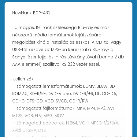
NewHank BDP-432
1 U magas, 19" rack szélességű Blu-ray és más
népszerű média formátumok lejátszására
megoldást kínáló installációs eszköz. A CD-től vagy
USB-től kezdve az MP3-on keresztül a Blu-ray-ig.
Sanyo lézer fejjel és infrás távirányítóval (benne 2 db
AAA elemmel) szállítva, RS 232 vezérléssel.
Jellemzők:
- támogatott lemezformátumok: BDMV, BDAV, BD-
ROM2.0, BD-R/RE, DVD-Video, DVD-R/+R, DL, CD-DA,
CD+G, DTS-CD, VCD, SVCD, CD-R/RW
- támogatott fájlformátumok: MKV, MP4, MP3, AVI,
MT2S, VOB, FLV, MPG, MOV
- támogatott codec-ek: H.264, VC-1, MPEG-1/2/3/4,
Xvid, DTSMA, DTS