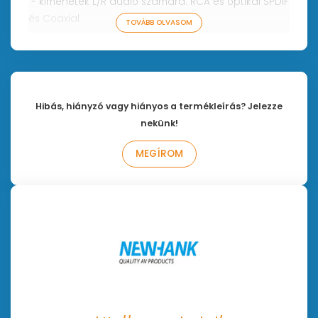
- kimenetek L/R audio számára: RCA és optikai SPDIF
és Coaxial
TOVÁBB OLVASOM
- kimenetek video számára: HDMI 1.4, kompozit RCA
- USB 2.0 csatlakozó az első és a hátsó felületen is
(FAT,FAT 32 és NTFS a támogatott formázás)
- LAN csatlakozó UPnP/DLNA és BD Live számára
Hibás, hiányzó vagy hiányos a termékleírás? Jelezze
nekünk!
MEGÍROM