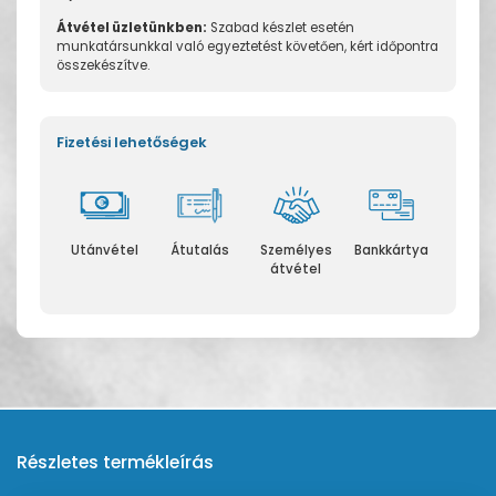
Átvétel üzletünkben:
Szabad készlet esetén
munkatársunkkal való egyeztetést követően, kért időpontra
összekészítve.
Fizetési lehetőségek
Utánvétel
Átutalás
Személyes
Bankkártya
átvétel
Részletes termékleírás