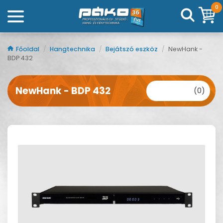
0
Főoldal
/
Hangtechnika
/
Bejátszó eszköz
/
NewHank -
BDP 432
NewHank - BDP 432
(0)