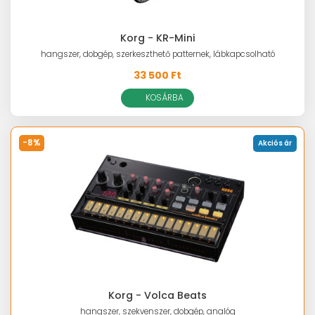
Korg - KR-Mini
hangszer, dobgép, szerkeszthető patternek, lábkapcsolható
33 500 Ft
KOSÁRBA
-8%
Akciós ár
Korg - Volca Beats
hangszer, szekvenszer, dobgép, analóg