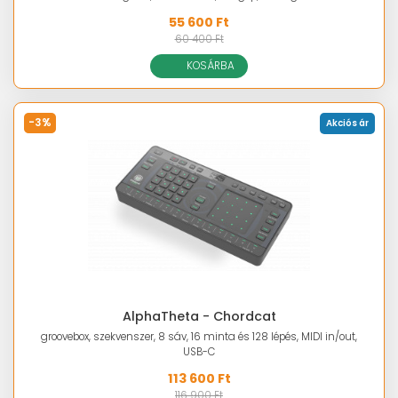
55 600 Ft
60 400 Ft
KOSÁRBA
-3%
Akciós ár
AlphaTheta - Chordcat
groovebox, szekvenszer, 8 sáv, 16 minta és 128 lépés, MIDI in/out,
USB-C
113 600 Ft
116 900 Ft