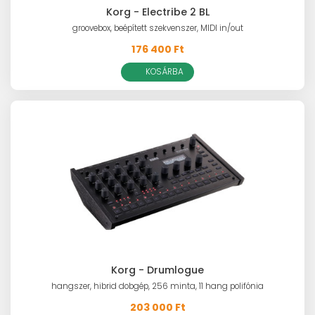
Korg - Electribe 2 BL
groovebox, beépített szekvenszer, MIDI in/out
176 400 Ft
KOSÁRBA
Korg - Drumlogue
hangszer, hibrid dobgép, 256 minta, 11 hang polifónia
203 000 Ft