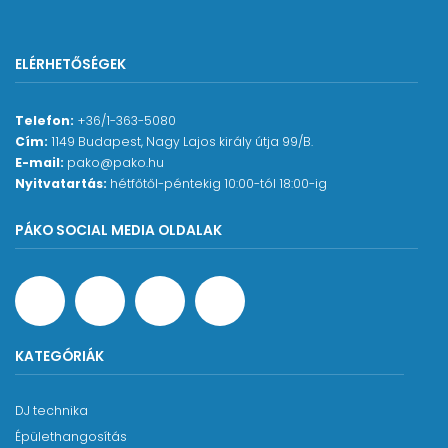
ELÉRHETŐSÉGEK
Telefon:
+36/1-363-5080
Cím:
1149 Budapest, Nagy Lajos király útja 99/B.
E-mail:
pako@pako.hu
Nyitvatartás:
hétfőtől-péntekig 10:00-tól 18:00-ig
PÁKO SOCIAL MEDIA OLDALAK
KATEGÓRIÁK
DJ technika
Épülethangosítás