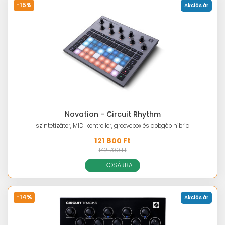
-15%
Akciós ár
Novation - Circuit Rhythm
szintetizátor, MIDI kontroller, groovebox és dobgép hibrid
121 800 Ft
142 700 Ft
KOSÁRBA
-14%
Akciós ár