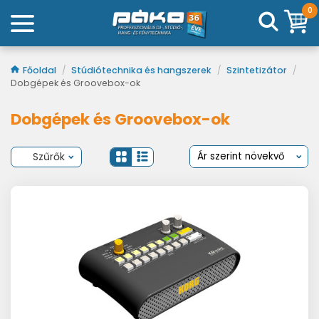
0
Főoldal
/
Stúdiótechnika és hangszerek
/
Szintetizátor
/
Dobgépek és Groovebox-ok
Dobgépek és Groovebox-ok
Szűrők