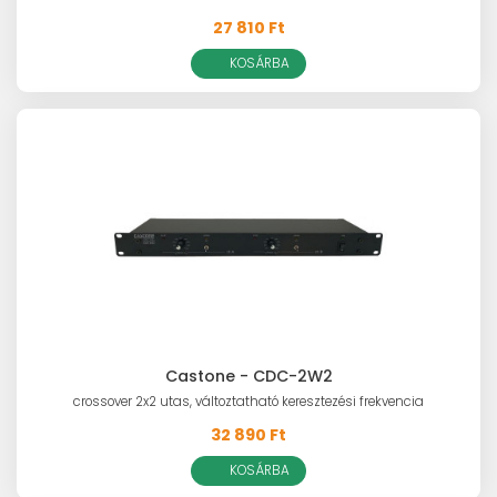
27 810 Ft
KOSÁRBA
Castone - CDC-2W2
crossover 2x2 utas, változtatható keresztezési frekvencia
32 890 Ft
KOSÁRBA