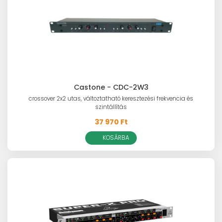
Castone - CDC-2W3
crossover 2x2 utas, változtatható keresztezési frekvencia és
szintállítás
37 970 Ft
KOSÁRBA