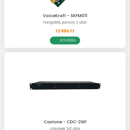
VoiceKraft - SKFM011
hangváltó, passzív, 2 utas
13 990 Ft
KOSÁRBA
Castone - CDC-2W1
crossover 2x2 utas