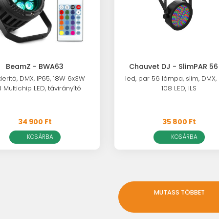
BeamZ - BWA63
Chauvet DJ - SlimPAR 56 
 derítő, DMX, IP65, 18W 6x3W
led, par 56 lámpa, slim, DMX,
 Multichip LED, távirányító
108 LED, ILS
34 900 Ft
35 800 Ft
KOSÁRBA
KOSÁRBA
MUTASS TÖBBET