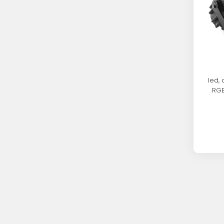
led,
RGB