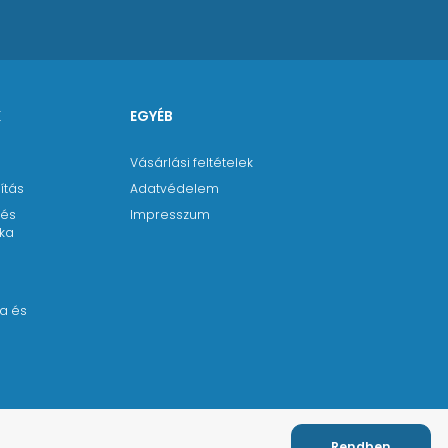
K
EGYÉB
Vásárlási feltételek
ítás
Adatvédelem
 és
Impresszum
ika
a
a és
Rendben