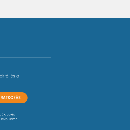
ekről és a
LIRATKOZÁS
egújabb és
 lévő linken