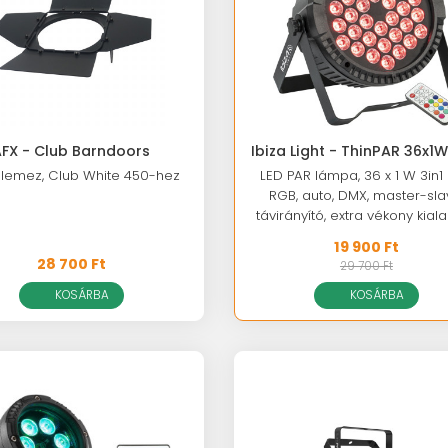
AFX - Club Barndoors
Ibiza Light - ThinPAR 36x1
őlemez, Club White 450-hez
LED PAR lámpa, 36 x 1 W 3in1 
RGB, auto, DMX, master-sla
távirányító, extra vékony kiala
19 900 Ft
28 700 Ft
29 700 Ft
KOSÁRBA
KOSÁRBA