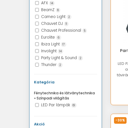
AFX
14
BeamZ
8
Cameo Light
2
Chauvet DJ
11
Chauvet Professional
5
Eurolite
6
Ibiza Light
17
Par
Involight
14
Party Light & Sound
2
LED P
Thunder
2
a
távirá
Kategória
Fénytechnika és látványtechnika
» Színpadi világítás
LED Par lámpák
81
-30%
Akció