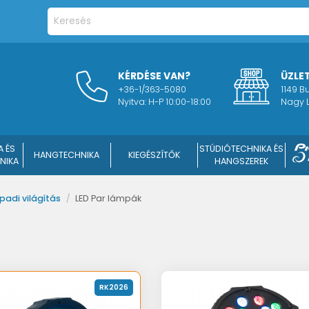
KÉRDÉSE VAN?
ÜZLE
+36-1/363-5080
1149 
Nyitva: H-P 10:00-18:00
Nagy L
A ÉS
STÚDIÓTECHNIKA ÉS
HANGTECHNIKA
KIEGÉSZÍTŐK
NIKA
HANGSZEREK
padi világítás
/
LED Par lámpák
RK2026