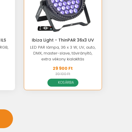
ILS
Ibiza Light - ThinPAR 36x3 UV
 RGB,
LED PAR lámpa, 36 x 3 W, UV, auto,
DMX, master-slave, távirányító,
extra vékony kialakítás
29 900 Ft
39 100 Ft
KOSÁRBA