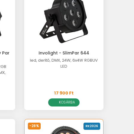
y Par
Involight - SlimPar 644
led, derítő, DMX, 24W, 6x4W RGBUV
LED
 RGB
MX,
17 900 Ft
KOSÁRBA
-28%
RK2026