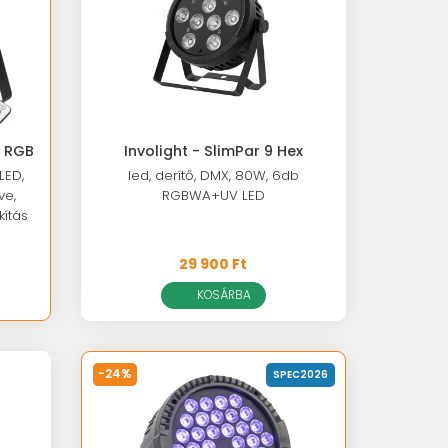
W RGB
Involight - SlimPar 9 Hex
LED,
led, derítő, DMX, 80W, 6db
ve,
RGBWA+UV LED
kítás
29 900 Ft
KOSÁRBA
-24%
SPEC2026