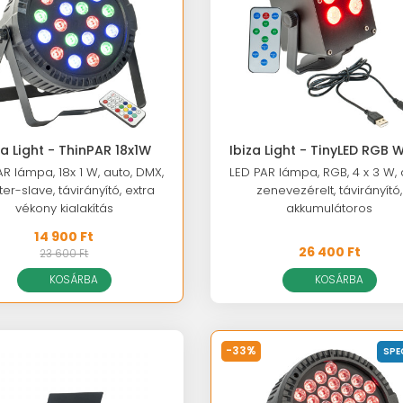
za Light - ThinPAR 18x1W
Ibiza Light - TinyLED RGB 
R lámpa, 18x 1 W, auto, DMX,
LED PAR lámpa, RGB, 4 x 3 W, 
er-slave, távirányító, extra
zenevezérelt, távirányító,
vékony kialakítás
akkumulátoros
14 900 Ft
26 400 Ft
23 600 Ft
KOSÁRBA
KOSÁRBA
-33%
SPE