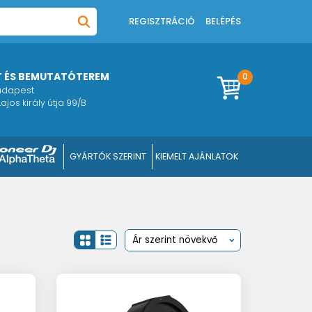
REGISZTRÁCIÓ
BELÉPÉS
T ÉS BEMUTATÓTEREM
0
Budapest
ajos király útja 99/B
GYÁRTÓK SZERINT
KIEMELT AJÁNLATOK