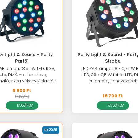
ty Light & Sound - Party
Party Light & Sound - Part
Par181
Strobe
AR lámpa, 18 x 1 W LED, RGB,
LED PAR lámpa, 18 x 0,75 W
uto, DMX, master-slave,
LED, 36 x 0,5 W fehér LED, D
nyító, extra vékony kialakítás
automata, hangvezérelt
8 900 Ft
16 700 Ft
14 100 Ft
KOSÁRBA
KOSÁRBA
RK2026