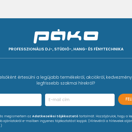
PROFESSZIONÁLIS DJ-, STÚDIÓ-, HANG- ÉS FÉNYTECHNIKA
elsőként értesülni a legújabb termékekről, akciókról, kedvezmény
legfrissebb szakmai hírekről?
FE
 és megismertem az
Adatkezelési tájékoztató
tartalmát. Hozzájárulok, hogy a l
 ajánlatokról e-mailben ingyenes tájékoztatást kapjak. (Hírlevélről a hírlevelek alján
.)