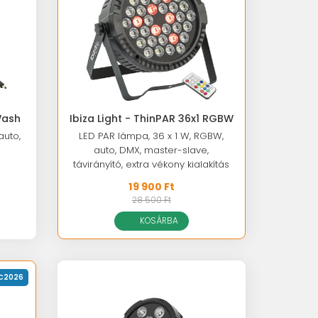
Wash
Ibiza Light - ThinPAR 36x1 RGBW
auto,
LED PAR lámpa, 36 x 1 W, RGBW,
auto, DMX, master-slave,
távirányító, extra vékony kialakítás
19 900 Ft
28 500 Ft
KOSÁRBA
C2026