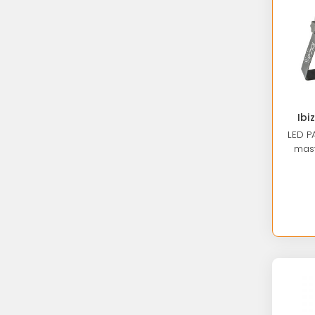
Ibi
LED PA
mast