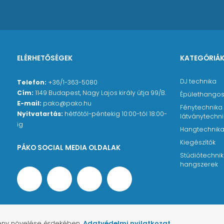
ELÉRHETŐSÉGEK
KATEGÓRIÁ
DJ technika
Telefon:
+36/1-363-5080
Cím:
1149 Budapest, Nagy Lajos király útja 99/B.
Épülethangos
E-mail:
pako@pako.hu
Fénytechnika
Nyitvatartás:
hétfőtől-péntekig 10:00-tól 18:00-
látványtechn
ig
Hangtechnik
Kiegészítők
PÁKO SOCIAL MEDIA OLDALAK
Stúdiótechnik
hangszerek
lmény növelése érdekében.
Adatvédelmi nyilatkozat