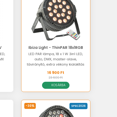
V
Ibiza Light - ThinPAR 18x1RGB
ED,
LED PAR lámpa, 18 x 1 W 3in1 LED,
DMX
auto, DMX, master-slave,
távirányító, extra vékony kialakítás
16 900 Ft
23 600 Ft
KOSÁRBA
-30%
SPEC2026