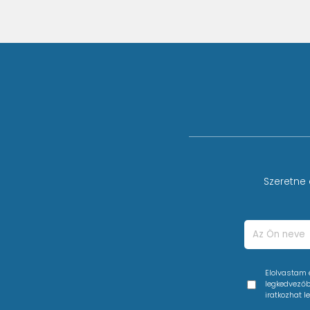
Szeretne 
Elolvastam
legkedvezőbb
iratkozhat le