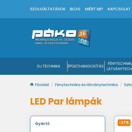
SZOLGÁLTATÁSOK
BLOG
MIÉRT MI?
KAPCSOLAT
FÉNYTECHNIK
DJ TECHNIKA
ÉPÜLETHANGOSÍTÁS
LÁTVÁNYTECH
Főoldal
/
Fénytechnika és látványtechnika
/
Szín
LED Par lámpák
-37%
Gyártó