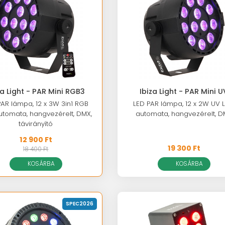
za Light - PAR Mini RGB3
Ibiza Light - PAR Mini U
PAR lámpa, 12 x 3W 3in1 RGB
LED PAR lámpa, 12 x 2W UV L
automata, hangvezérelt, DMX,
automata, hangvezérelt, 
távirányító
12 900 Ft
19 300 Ft
18 400 Ft
KOSÁRBA
KOSÁRBA
SPEC2026