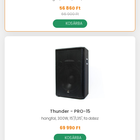
56 860 Ft
66 900 Ft
KOSÁRBA
Thunder - PRO-15
hangfal, 300W, 15"/1,35", fa doboz
69 990 Ft
KOSÁRBA