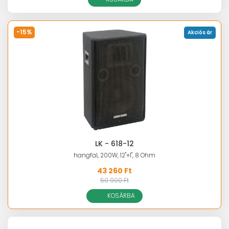
-15%
Akciós ár
LK - 618-12
hangfal, 200W, 12"+1", 8 Ohm
43 260 Ft
50 900 Ft
KOSÁRBA