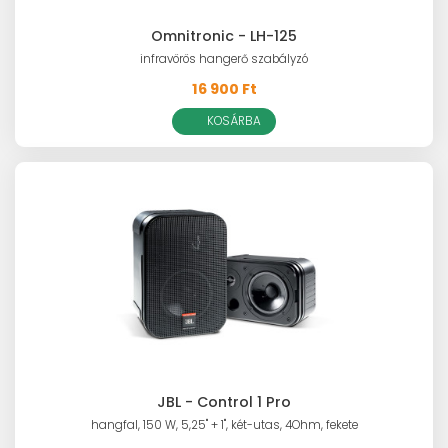
Omnitronic - LH-125
infravörös hangerő szabályzó
16 900 Ft
KOSÁRBA
JBL - Control 1 Pro
hangfal, 150 W, 5,25" + 1", két-utas, 4Ohm, fekete