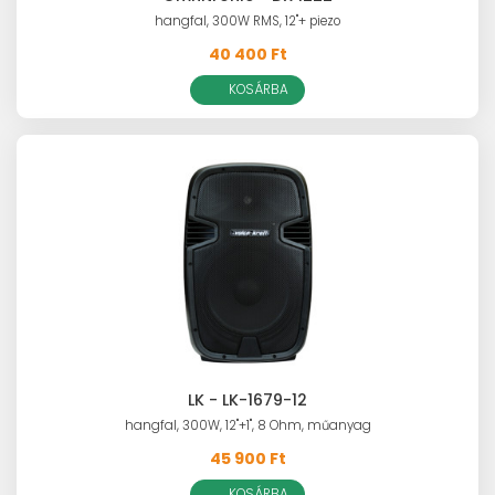
hangfal, 300W RMS, 12"+ piezo
40 400 Ft
KOSÁRBA
LK - LK-1679-12
hangfal, 300W, 12"+1", 8 Ohm, műanyag
45 900 Ft
KOSÁRBA