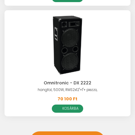
Omnitronic - DX 2222
hangfal, 500W, RMS2x12"+1"+ piezzo,
70 100 Ft
KOSÁRBA