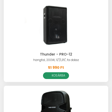
Thunder - PRO-12
hangfal, 200W, 12"/1,35", fa doboz
51 990 Ft
KOSÁRBA