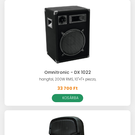
Omnitronic - DX 1022
hangfal, 200W RMS, 10"+1"+ piezzo,
33 700 Ft
KOSÁRBA