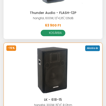
Thunder Audio - FLASH-12P
hangfal, 600W, 12"+1,35", 126dB
63 900 Ft
KOSÁRBA
-15%
Akciós ár
LK - 618-15
hangfal, 300W, 15"+1", 8 Ohm