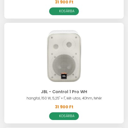
31 900 Ft
KOSÁRBA
JBL - Control 1 Pro WH
hangfal, 150 W, 5,25" + 1", két-utas, 4Ohm, fehér
31 900 Ft
KOSÁRBA