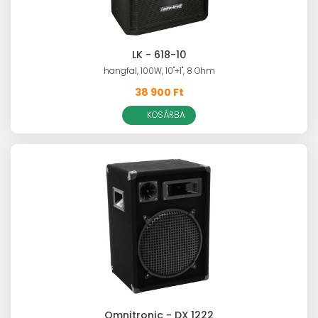
LK - 618-10
hangfal, 100W, 10"+1", 8 Ohm
38 900 Ft
KOSÁRBA
Omnitronic - DX 1222