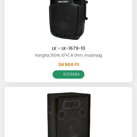
LK - LK-1679-10
hangfal, 150W, 10"+1", 8 Ohm, műanyag
34 500 Ft
KOSÁRBA