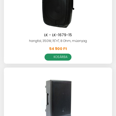
LK - LK-1679-15
hangfal, 350W, 15"+1", 8 Ohm, műanyag
54 900 Ft
KOSÁRBA