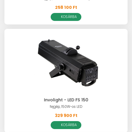
258 100 Ft
KOSÁRBA
Involight - LED FS 150
fejgép, 150W-os LED
329 900 Ft
KOSÁRBA