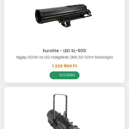
Eurolite - LED SL-600
fejgép, 600W-os LED, hidegfehér, DMX, 50-100m távolságra
1 220 900 Ft
KOSÁRBA