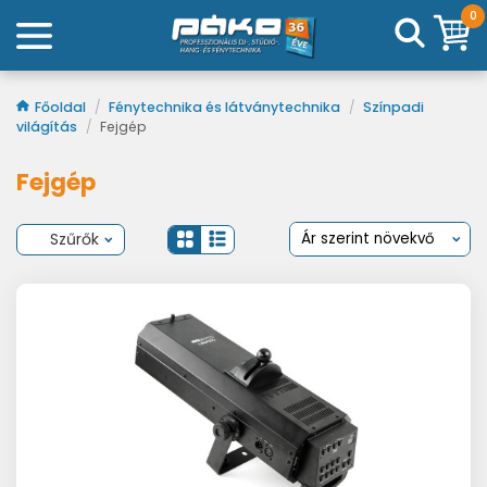
0
Főoldal
/
Fénytechnika és látványtechnika
/
Színpadi
világítás
/
Fejgép
Fejgép
Szűrők