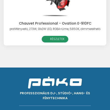
Chauvet Professional - Ovation E-910FC
profilfényvető, 273W, 91x3W LED, RGBA+Lime, 5850K, dimmerelhető
RÉSZLETEK
PROFESSZIONÁLIS DJ-, STÚDIÓ-, HANG- ÉS
FÉNYTECHNIKA