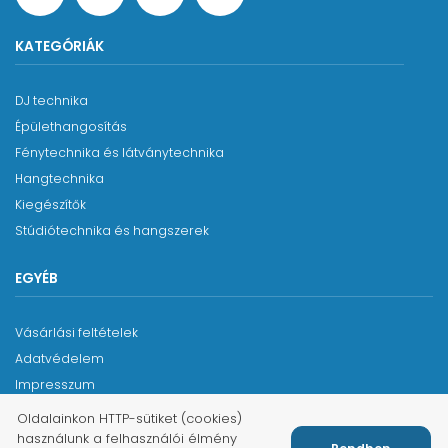
KATEGÓRIÁK
DJ technika
Épülethangosítás
Fénytechnika és látványtechnika
Hangtechnika
Kiegészítők
Stúdiótechnika és hangszerek
EGYÉB
Vásárlási feltételek
Adatvédelem
Impresszum
Oldalainkon HTTP-sütiket (cookies)
használunk a felhasználói élmény