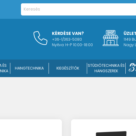
KÉRDÉSE VAN?
ÜZLE
+36-1/363-5080
1149 
Nyitva: H-P 10:00-18:00
Nagy L
A ÉS
STÚDIÓTECHNIKA ÉS
HANGTECHNIKA
KIEGÉSZÍTŐK
NIKA
HANGSZEREK