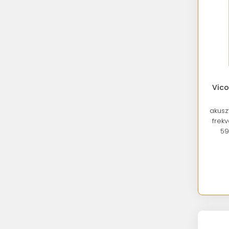
Vico
akusz
frek
59