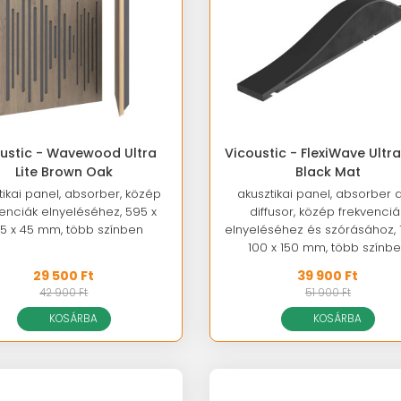
ustic - Wavewood Ultra
Vicoustic - FlexiWave Ultra
Lite Brown Oak
Black Mat
tikai panel, absorber, közép
akusztikai panel, absorber 
venciák elnyeléséhez, 595 x
diffusor, közép frekvenciá
5 x 45 mm, több színben
elnyeléséhez és szórásához, 1
100 x 150 mm, több színb
29 500 Ft
39 900 Ft
42 900 Ft
51 900 Ft
KOSÁRBA
KOSÁRBA