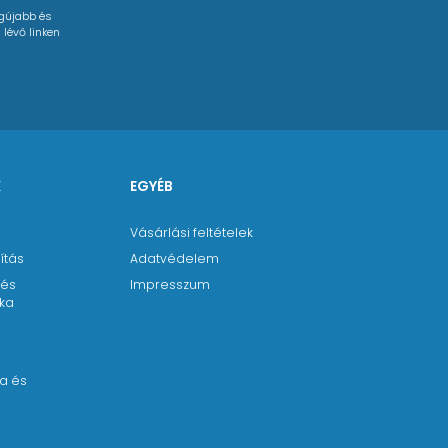
egújabb és
 lévő linken
K
EGYÉB
Vásárlási feltételek
ítás
Adatvédelem
 és
Impresszum
ika
a
a és