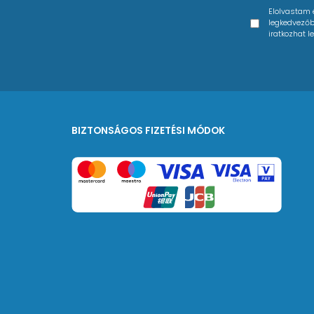
Elolvastam
legkedvezőbb
iratkozhat le
BIZTONSÁGOS FIZETÉSI MÓDOK