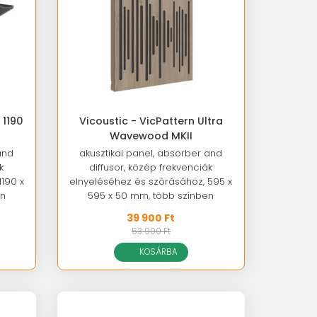
 1190
Vicoustic - VicPattern Ultra
Wavewood MKII
and
akusztikai panel, absorber and
k
diffusor, közép frekvenciák
190 x
elnyeléséhez és szórásához, 595 x
en
595 x 50 mm, több színben
39 900 Ft
53 900 Ft
KOSÁRBA