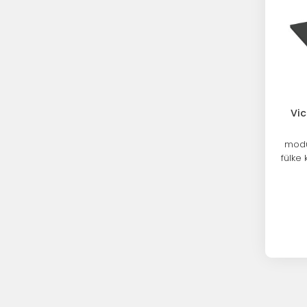
Vic
modu
fülke 