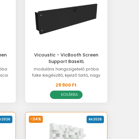
een
Vicoustic - VicBooth Screen
Support BaseXL
róba
moduláris hangszigetelő próba
kicsi
fülke kiegészítő, kijelző tartó, nagy
29 900 Ft
KOSÁRBA
-34%
K2026
RK2026