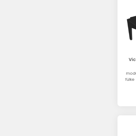
Vic
modu
fülke