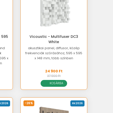
a 595
Vicoustic - Multifuser DC3
White
and
akusztikai panel, diffusor, közép
k
frekvenciák szórásához, 595 x 595
595 x
x 148 mm, több színben
en
24 900 Ft
37 900 Ft
KOSÁRBA
-26%
K2026
RK2026