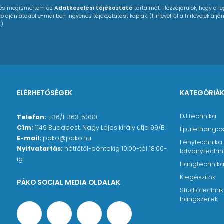
 és megismertem az
Adatkezelési tájékoztató
tartalmát. Hozzájárulok, hogy a l
 ajánlatokról e-mailben ingyenes tájékoztatást kapjak. (Hírlevélről a hírlevelek alján
.)
ELÉRHETŐSÉGEK
KATEGÓRIÁ
DJ technika
Telefon:
+36/1-363-5080
Cím:
1149 Budapest, Nagy Lajos király útja 99/B.
Épülethangos
E-mail:
pako@pako.hu
Fénytechnika
Nyitvatartás:
hétfőtől-péntekig 10:00-tól 18:00-
látványtechn
ig
Hangtechnik
Kiegészítők
PÁKO SOCIAL MEDIA OLDALAK
Stúdiótechnik
hangszerek