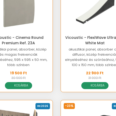
oustic - Cinema Round
Vicoustic - FlexiWave Ultr
Premium Ref. 23A
White Mat
tikai panel, absorber, közép
akusztikai panel, absorber 
és magas frekvenciák
diffusor, közép frekvenciá
léséhez, 595 x 595 x 50 mm,
elnyeléséhez és szórásához, 
több színben
100 x 150 mm, több színb
19 500 Ft
22 900 Ft
30 900 Ft
31 900 Ft
KOSÁRBA
KOSÁRBA
-23%
RK2026
R