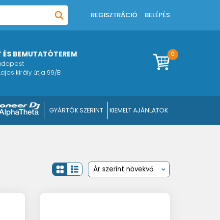
REGISZTRÁCIÓ
BELÉPÉS
T ÉS BEMUTATÓTEREM
0
Budapest
ajos király útja 99/B
GYÁRTÓK SZERINT
KIEMELT AJÁNLATOK