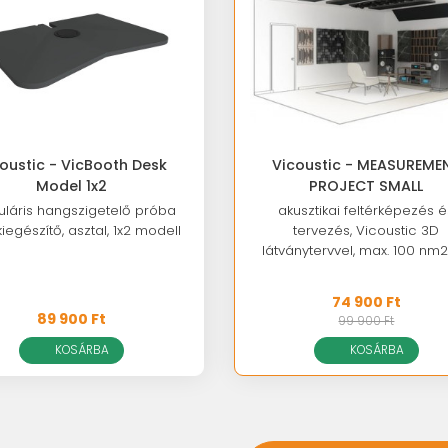
oustic - VicBooth Desk
Vicoustic - MEASUREME
Model 1x2
PROJECT SMALL
láris hangszigetelő próba
akusztikai feltérképezés é
kiegészítő, asztal, 1x2 modell
tervezés, Vicoustic 3D
látványtervvel, max. 100 nm2
74 900 Ft
89 900 Ft
99 900 Ft
KOSÁRBA
KOSÁRBA