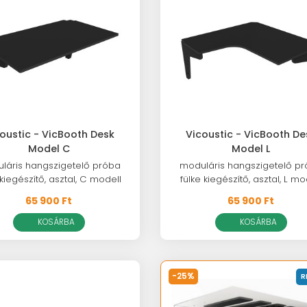
oustic - VicBooth Desk
Vicoustic - VicBooth De
Model C
Model L
láris hangszigetelő próba
moduláris hangszigetelő p
 kiegészítő, asztal, C modell
fülke kiegészítő, asztal, L mo
65 900 Ft
65 900 Ft
KOSÁRBA
KOSÁRBA
-25%
R