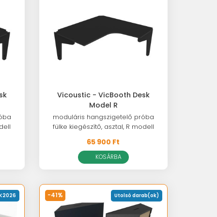
sk
Vicoustic - VicBooth Desk
Model R
róba
moduláris hangszigetelő próba
dell
fülke kiegészítő, asztal, R modell
65 900 Ft
KOSÁRBA
-41%
K2026
Utolsó darab(ok)