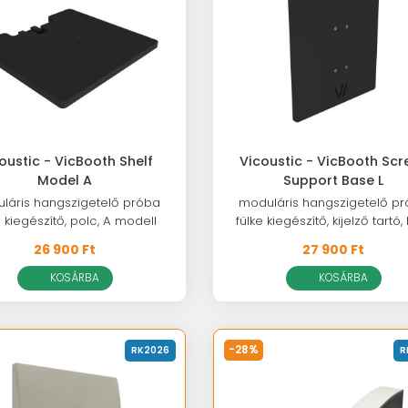
oustic - VicBooth Shelf
Vicoustic - VicBooth Scr
Model A
Support Base L
láris hangszigetelő próba
moduláris hangszigetelő p
e kiegészítő, polc, A modell
fülke kiegészítő, kijelző tartó, 
26 900 Ft
27 900 Ft
KOSÁRBA
KOSÁRBA
-28%
RK2026
R