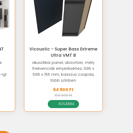
NT
Vicoustic - Super Bass Extreme
Ultra VMT B
s
akusztikai panel, absorber, mély
frekvenciák elnyeléséhez, 595 x
-ig!
595 x 155 mm, basszus csapda,
több színben
64 900 Ft
109 900 Ft
KOSÁRBA