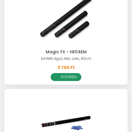
Magic FX - HE04EM
konfetti ágyú, kézi, üres, 80cm
3 700 Ft
KOSÁRBA