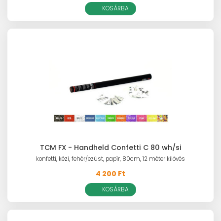
KOSÁRBA
TCM FX - Handheld Confetti C 80 wh/si
konfetti, kézi, fehér/ezüst, papír, 80cm, 12 méter kilövés
4 200 Ft
KOSÁRBA