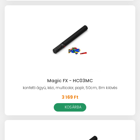
Magic FX - HC03MC
konfetti ágyú, kézi, multicolor, papír, 50cm, 8m kilövés
3 169 Ft
KOSÁRBA