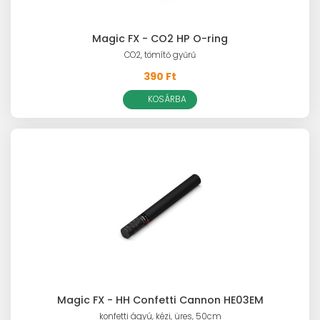
Magic FX - CO2 HP O-ring
CO2, tömítő gyűrű
390 Ft
KOSÁRBA
Magic FX - HH Confetti Cannon HE03EM
konfetti ágyú, kézi, üres, 50cm