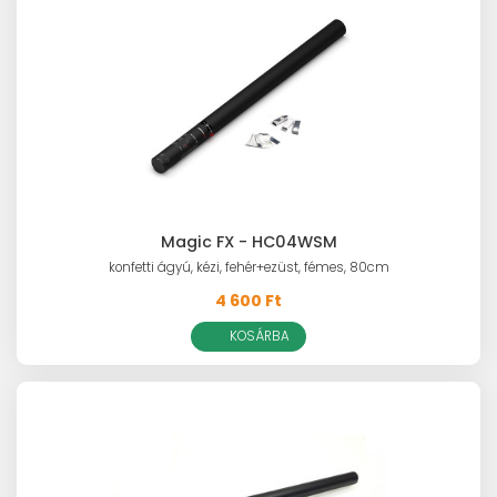
Magic FX - HC04WSM
konfetti ágyú, kézi, fehér+ezüst, fémes, 80cm
4 600 Ft
KOSÁRBA