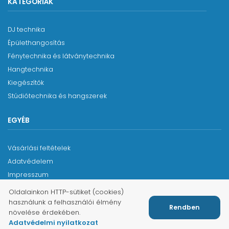
KATEGÓRIÁK
DJ technika
Épülethangosítás
Fénytechnika és látványtechnika
Hangtechnika
Kiegészítők
Stúdiótechnika és hangszerek
EGYÉB
Vásárlási feltételek
Adatvédelem
Impresszum
Oldalainkon HTTP-sütiket (cookies)
használunk a felhasználói élmény
Rendben
növelése érdekében.
2026 © Páko Pro Kft. - Minden jog fenntartva.
Adatvédelmi nyilatkozat