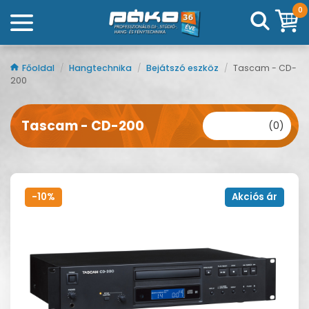
0
Főoldal
/
Hangtechnika
/
Bejátszó eszköz
/
Tascam - CD-
200
Tascam - CD-200
(0)
-10%
Akciós ár