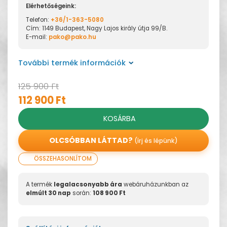
Elérhetőségeink:
Telefon:
+36/1-363-5080
Cím: 1149 Budapest, Nagy Lajos király útja 99/B.
E-mail:
pako@pako.hu
További termék információk
125 900 Ft
112 900 Ft
KOSÁRBA
OLCSÓBBAN LÁTTAD?
(írj és lépünk)
ÖSSZEHASONLÍTOM
A termék
legalacsonyabb ára
webáruházunkban az
elmúlt 30 nap
során:
108 900 Ft