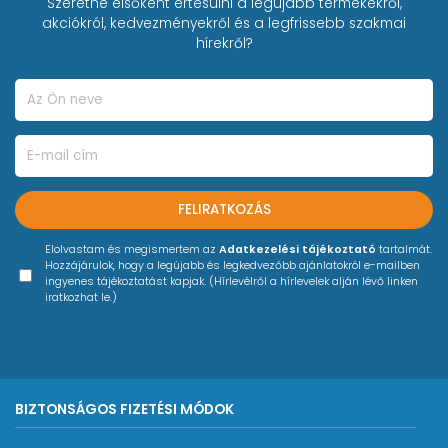
Szeretne elsőként értesülni a legújabb termékekről,
akciókról, kedvezményekről és a legfrissebb szakmai
hírekről?
FELIRATKOZÁS
Elolvastam és megismertem az
Adatkezelési tájékoztató
tartalmát.
Hozzájárulok, hogy a legújabb és legkedvezőbb ajánlatokról e-mailben
ingyenes tájékoztatást kapjak. (Hírlevélről a hírlevelek alján lévő linken
iratkozhat le.)
BIZTONSÁGOS FIZETÉSI MÓDOK