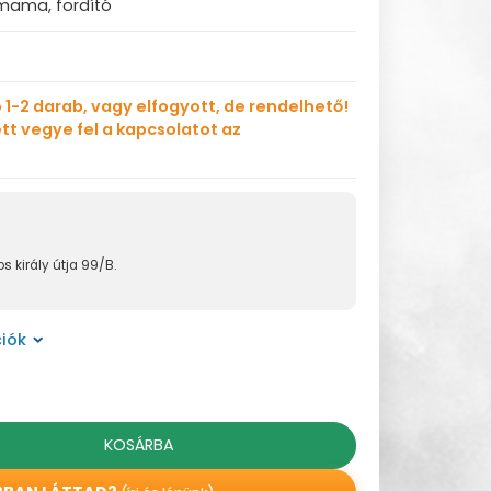
ama, fordító
 1-2 darab, vagy elfogyott, de rendelhető!
tt vegye fel a kapcsolatot az
s király útja 99/B.
iók
KOSÁRBA