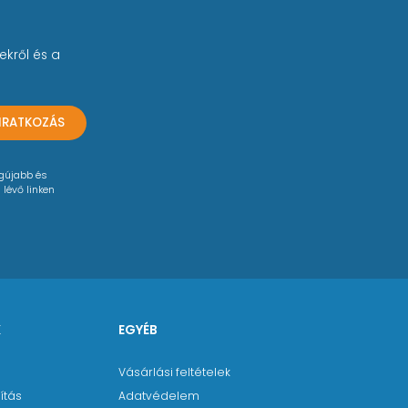
ekről és a
LIRATKOZÁS
egújabb és
 lévő linken
K
EGYÉB
Vásárlási feltételek
ítás
Adatvédelem