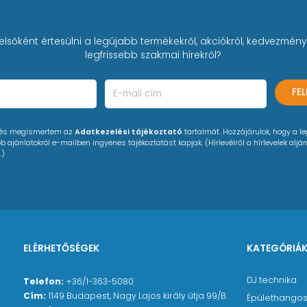
elsőként értesülni a legújabb termékekről, akciókról, kedvezmény
legfrissebb szakmai hírekről?
FE
 és megismertem az
Adatkezelési tájékoztató
tartalmát. Hozzájárulok, hogy a l
 ajánlatokról e-mailben ingyenes tájékoztatást kapjak. (Hírlevélről a hírlevelek alján
.)
ELÉRHETŐSÉGEK
KATEGÓRIÁ
DJ technika
Telefon:
+36/1-363-5080
Cím:
1149 Budapest, Nagy Lajos király útja 99/B.
Épülethangos