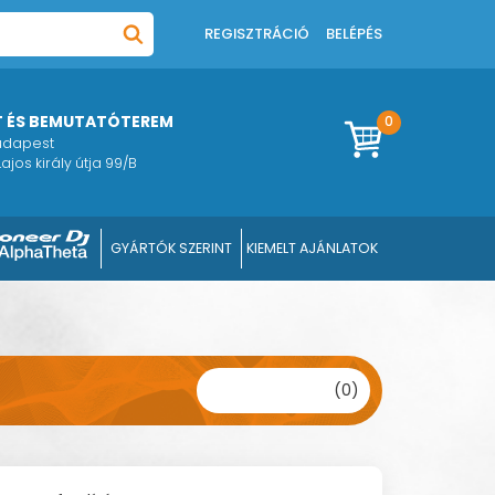
REGISZTRÁCIÓ
BELÉPÉS
T ÉS BEMUTATÓTEREM
0
Budapest
ajos király útja 99/B
GYÁRTÓK SZERINT
KIEMELT AJÁNLATOK
(0)