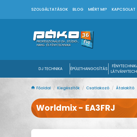
SZOLGÁLTATÁSOK
BLOG
MIÉRT MI?
KAPCSOLAT
FÉNYTECHNIK
DJ TECHNIKA
ÉPÜLETHANGOSÍTÁS
LÁTVÁNYTECH
Főoldal
/
Kiegészítők
/
Csatlakozó
/
Átalakító
Worldmix - EA3FRJ