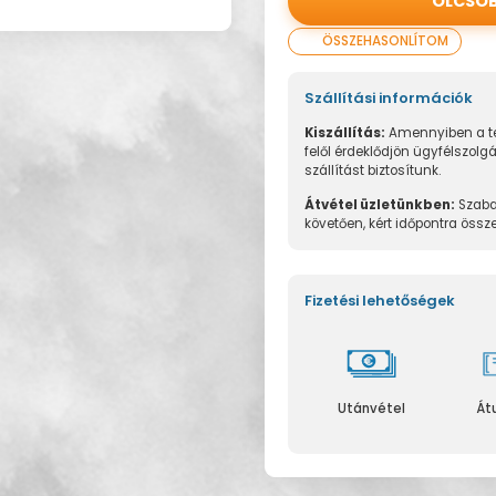
OLCSÓ
ÖSSZEHASONLÍTOM
Szállítási információk
Kiszállítás:
Amennyiben a te
felől érdeklődjön ügyfélszolg
szállítást biztosítunk.
Átvétel üzletünkben:
Szaba
követően, kért időpontra össz
Fizetési lehetőségek
Utánvétel
Át