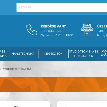
KÉRDÉSE VAN?
ÜZLE
+36-1/363-5080
1149 
Nyitva: H-P 10:00-18:00
Nagy L
A ÉS
STÚDIÓTECHNIKA ÉS
HANGTECHNIKA
KIEGÉSZÍTŐK
NIKA
HANGSZEREK
/
Worldmix - EA3FRJ