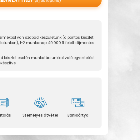
BBAN LÁTTAD?
(írj és lépünk)
rmékből van szabad készületünk (a pontos készlet
álatunkon), 1-2 munkanap. 49.900 ft felett díjmentes
d készlet esetén munkatársunkkal való egyeztetést
ekészítve.
utalás
Személyes átvétel
Bankkártya