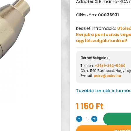
Adapter XLR mama-RCA m
Cikkszám:
00036931
Készlet infromáció:
Utolsó
Kérjük a pontosítás vége
ügyfélszolgálatunkkal!
Elérhetőségeink:
Telefon:
+36/1-363-5080
Cím: 1149 Budapest, Nagy Lajo
E-mail:
pako@pako.hu
További termék informác
1 150 Ft
-
1
+