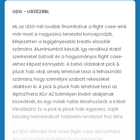
UDG - U93028BL
Mi, az UDG-nél tovább finomítottuk a flight case-eink
már most is nagyszerű tervezési koncepcióját,
kifejezetten a legigényesebb kreatív előadók
számára. Alumíniumból készült, így rendkívül stabil
szerkezetet biztosít és a hagyományos flight case-
ekhez képest könnyebb. A belső oldalakat pick &
pluck hab védi, amely lehetővé teszi a felhasználó
számára, hogy személyre szabott rekeszeket
alakítson ki. A pick & pluck hab lehetővé teszi az
AlphaTheta XDJ-AZ bármilyen kívánt alakjának
kiszedését, és egy másik nyílás létrehozását a kábel
tárolására. Ez a pick & pluck hab egyszerű, saját
kezűleg testreszabott házbelső rendszert hoz létre.
Az UDG Ultimate Pick foam flight case AlphaTheta
XDJ-AZ úgy lett kialakítva, hogy megvédje