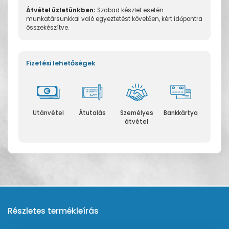
Átvétel üzletünkben:
Szabad készlet esetén
munkatársunkkal való egyeztetést követően, kért időpontra
összekészítve.
Fizetési lehetőségek
Utánvétel
Átutalás
Személyes
Bankkártya
átvétel
Részletes termékleírás