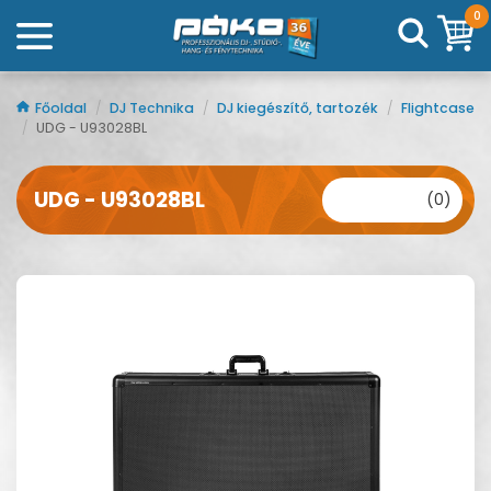
0
Főoldal
/
DJ Technika
/
DJ kiegészítő, tartozék
/
Flightcase
/
UDG - U93028BL
UDG - U93028BL
(0)