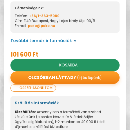
Elérhetőségeink:
Telefon:
+36/1-363-5080
Cím: 1149 Budapest, Nagy Lajos király útja 99/B.
E-mail:
pako@pako.hu
További termék információk
101 600 Ft
KOSÁRBA
OLCSÓBBAN LÁTTAD?
(írj és lépünk)
ÖSSZEHASONLÍTOM
Szállítási információk
Kiszállítás:
Amennyiben a termékből van szabad
készületünk (a pontos készlet felől érdeklődjön
ügyfélszolgálatunkon), 1-2 munkanap. 49.900 ft felett
díjmentes szállítást biztosítunk.