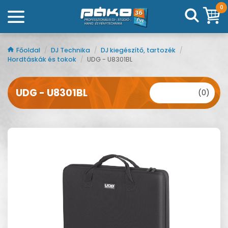
0
Főoldal
/
DJ Technika
/
DJ kiegészítő, tartozék
/
Hordtáskák és tokok
/
UDG - U8301BL
UDG - U8301BL
(0)