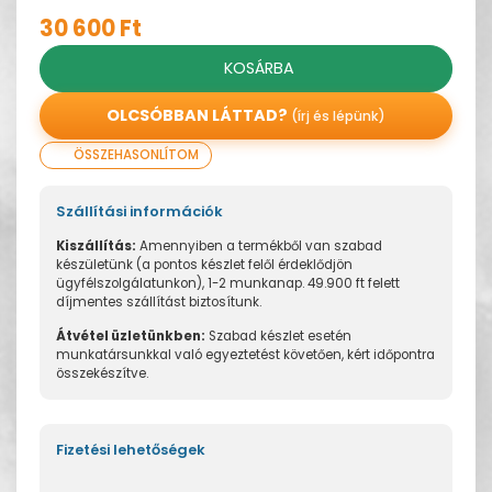
30 600 Ft
KOSÁRBA
OLCSÓBBAN LÁTTAD?
(írj és lépünk)
ÖSSZEHASONLÍTOM
Szállítási információk
Kiszállítás:
Amennyiben a termékből van szabad
készületünk (a pontos készlet felől érdeklődjön
ügyfélszolgálatunkon), 1-2 munkanap. 49.900 ft felett
díjmentes szállítást biztosítunk.
Átvétel üzletünkben:
Szabad készlet esetén
munkatársunkkal való egyeztetést követően, kért időpontra
összekészítve.
Fizetési lehetőségek