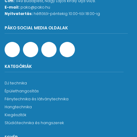
Cím:
1149 Budapest, Nagy Lajos király útja 99/B.
E-mail:
pako@pako.hu
Nyitvatartás:
hétfőtől-péntekig 10:00-tól 18:00-ig
PÁKO SOCIAL MEDIA OLDALAK
KATEGÓRIÁK
DJ technika
Épülethangosítás
Fénytechnika és látványtechnika
Hangtechnika
Kiegészítők
Stúdiótechnika és hangszerek