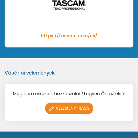
- Monitor mix vezérlés a külső eszközök és a
számítógép jelei közötti szintegyensúly beállításához
- A fejhallgató kimenete csatornánként 18 mW
- Független szintvezérlők a vonali és
telefonkimenetekhez
https://tascam.com/us/
- MIDI bemenet/kimenet
- USB-buszos tápellátás mobil rögzítéshez
- ultra alacsony zajszint
- max. 96kHz/24-bit USB-s audió/MIDI interfész (2
bemenet / 2 kimenet)
Vásárlói vélemények
- 96 kHz mintavételezési frekvencia
- 24 bites felbontás
- egyszerű kezelhetőség
Még nem érkezett hozzászólás! Legyen Ön az első!
- kiváló minőségű felvételek készítésére alkalmas
- széles dinamika tartomány
VÉLEMÉNY ÍRÁSA
- Önálló működés egyszerű előerősítőként
gyakorlatokhoz és egyebekhez
- Masszív alumínium test
- Szögletes ipari kialakítás az asztali számítógépen