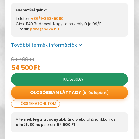
Elérhetőségeink:
Telefon:
+36/1-363-5080
Cím: 1149 Budapest, Nagy Lajos király útja 99/B.
E-mail:
pako@pako.hu
További termék információk
64 400 Ft
54 500 Ft
KOSÁRBA
OLCSÓBBAN LÁTTAD?
(írj és lépünk)
ÖSSZEHASONLÍTOM
A termék
legalacsonyabb ára
webáruházunkban az
elmúlt 30 nap
során:
54 500 Ft