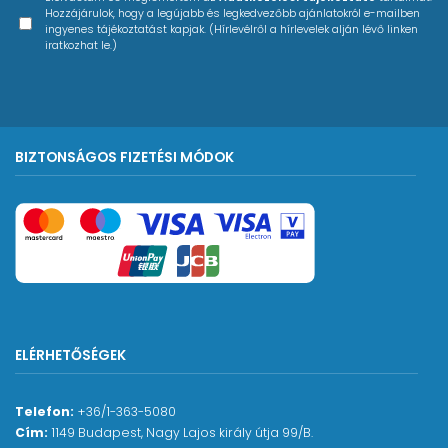
Hozzájárulok, hogy a legújabb és legkedvezőbb ajánlatokról e-mailben
- A bemeneti és a számítógépes jelek mindegyike
ingyenes tájékoztatást kapjak. (Hírlevélről a hírlevelek alján lévő linken
kiválasztható sztereó és monó között
iratkozhat le.)
- A csúszka segítségével állíthatja be a sugárzási
szintet
- Kapcsolható automatikus energiatakarékos mód
a laptop/táblagép akkumulátorfogyasztásának
BIZTONSÁGOS FIZETÉSI MÓDOK
csökkentése érdekében mobil használat során
- Automatikus frissítési funkció szoftver-,
illesztőprogram- és firmware-frissítésekhez (egy
gombnyomással telepítheti az új frissítéseket)
- Cubase LE és Cubasis LE3, valamint Antares Auto-
Tune Unlimited csomagban (ingyenes 3 hónapos
előfizetés)
- Kompatibilis a főbb DAW szoftverekkel (Pro Tools,
ELÉRHETŐSÉGEK
Live, Cubase, Studio One, GarageBand)
Tápellátás és egyéb specifikációk
Telefon:
+36/1-363-5080
Cím:
1149 Budapest, Nagy Lajos király útja 99/B.