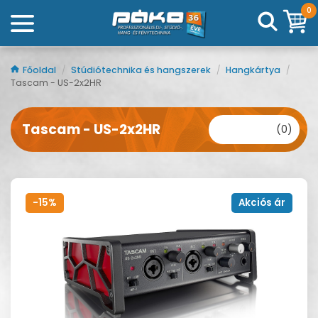
0
Főoldal
/
Stúdiótechnika és hangszerek
/
Hangkártya
/
Tascam - US-2x2HR
Tascam - US-2x2HR
(0)
-15%
Akciós ár