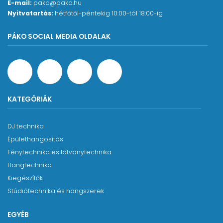
- Tápegység
E-mail:
pako@pako.hu
Ha számítógéppel használják: USB-busz tápellátás
Nyitvatartás:
hétfőtől-péntekig 10:00-tól 18:00-ig
vagy dedikált AC adapter lent
PÁKO SOCIAL MEDIA OLDALAK
iOS-eszközzel használva: dedikált AC adapter
(Tascam PS-P520U, DC 5 V)
- Energiafogyasztás: 1,75 W
- Külső méretek (Sz × Ma × M, beleértve a
kiemelkedéseket): 186 mm × 65 mm × 160 mm
- Súly: 1,1 kg
KATEGÓRIÁK
- Működési hőmérséklet tartomány: 5-35 °C
DJ technika
Épülethangosítás
Fénytechnika és látványtechnika
Hangtechnika
Kiegészítők
Stúdiótechnika és hangszerek
EGYÉB