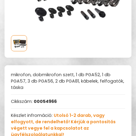
mikrofon, dobmikrofon szett, 1 db PGA52, 1 db
PGA57, 3 db PGA56, 2 db PGA81, kábelek, felfogatók,
táska
Cikkszám:
00054966
Készlet infromáció:
Utolsó 1-2 darab, vagy
elfogyott, de rendelhető! Kérjük a pontosítás
végett vegye fel a kapcsolatot az
ügyfélszolgálatunkkal!