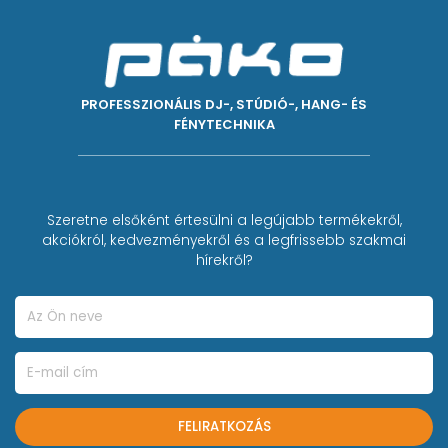
- Iránykarakterisztika: kardioid
- Tartozék: 3db A50DM tartó (felfogató), 3 db A25D
mikrofonkengyel, műanyag hordtáska, 7 db 4,6 m
XLR-XLR kábel
PROFESSZIONÁLIS DJ-, STÚDIÓ-, HANG- ÉS
FÉNYTECHNIKA
Szeretne elsőként értesülni a legújabb termékekről,
akciókról, kedvezményekről és a legfrissebb szakmai
hírekről?
FELIRATKOZÁS