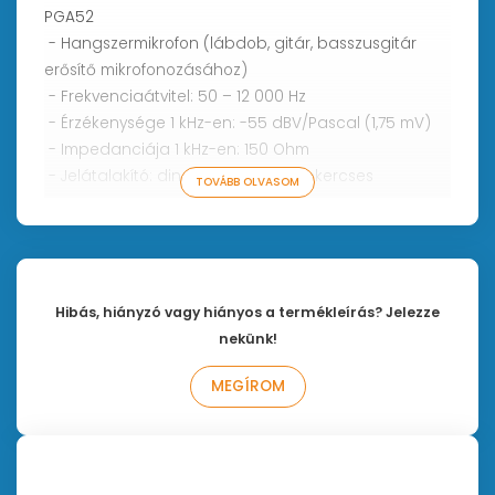
PGA52
- Hangszermikrofon (lábdob, gitár, basszusgitár
erősítő mikrofonozásához)
- Frekvenciaátvitel: 50 – 12 000 Hz
- Érzékenysége 1 kHz-en: -55 dBV/Pascal (1,75 mV)
- Impedanciája 1 kHz-en: 150 Ohm
- Jelátalakító: dinamikus, mozgó tekercses
TOVÁBB OLVASOM
- Iránykarakterisztika: kardioid
PGA56
- Hangszermikrofon (pergő, tamok
mikrofonozásához)
Hibás, hiányzó vagy hiányos a termékleírás? Jelezze
- Frekvenciaátvitel: 50 – 15 000 Hz
nekünk!
- Érzékenysége 1 kHz-en: -57 dBV/Pascal (21,79 mV)
MEGÍROM
- Impedanciája 1 kHz-en: 200 Ohm
- Jelátalakító: dinamikus, mozgó tekercses
- Iránykarakterisztika: kardioid
PGA81