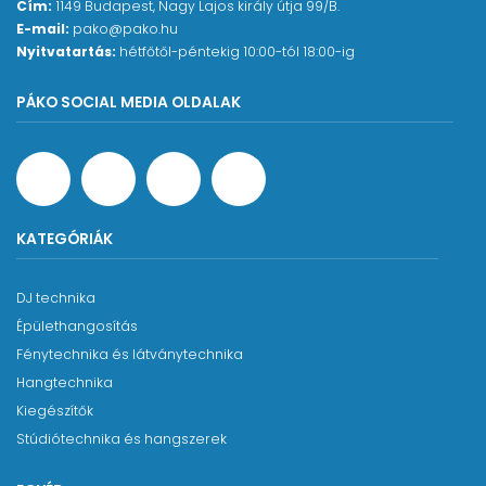
Cím:
1149 Budapest, Nagy Lajos király útja 99/B.
E-mail:
pako@pako.hu
Nyitvatartás:
hétfőtől-péntekig 10:00-tól 18:00-ig
PÁKO SOCIAL MEDIA OLDALAK
KATEGÓRIÁK
DJ technika
Épülethangosítás
Fénytechnika és látványtechnika
Hangtechnika
Kiegészítők
Stúdiótechnika és hangszerek