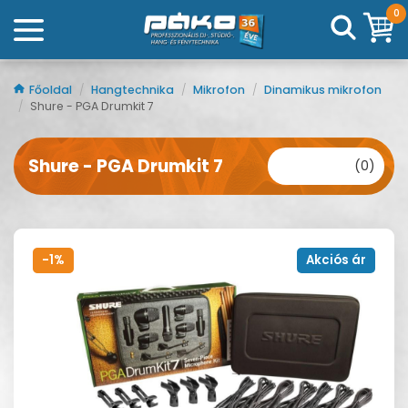
0
Főoldal
/
Hangtechnika
/
Mikrofon
/
Dinamikus mikrofon
/
Shure - PGA Drumkit 7
Shure - PGA Drumkit 7
(0)
-1%
Akciós ár