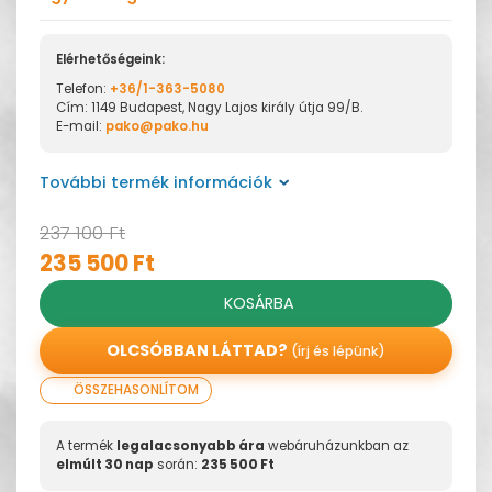
Elérhetőségeink:
Telefon:
+36/1-363-5080
Cím: 1149 Budapest, Nagy Lajos király útja 99/B.
E-mail:
pako@pako.hu
További termék információk
237 100 Ft
235 500 Ft
KOSÁRBA
OLCSÓBBAN LÁTTAD?
(írj és lépünk)
ÖSSZEHASONLÍTOM
A termék
legalacsonyabb ára
webáruházunkban az
elmúlt 30 nap
során:
235 500 Ft