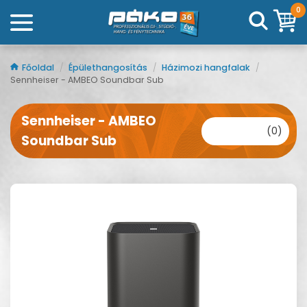
0
Főoldal
/
Épülethangosítás
/
Házimozi hangfalak
/
Sennheiser - AMBEO Soundbar Sub
Sennheiser - AMBEO
(0)
Soundbar Sub