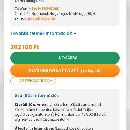
Elérhetőségeink:
Telefon:
+36/1-363-5080
Cím: 1149 Budapest, Nagy Lajos király útja 99/B.
E-mail:
pako@pako.hu
További termék információk
262 100 Ft
KOSÁRBA
OLCSÓBBAN LÁTTAD?
(írj és lépünk)
ÖSSZEHASONLÍTOM
Szállítási információk
Kiszállítás:
Amennyiben a termékből van szabad
készületünk (a pontos készlet felől érdeklődjön
ügyfélszolgálatunkon), 1-2 munkanap. 49.900 ft felett
díjmentes szállítást biztosítunk.
Átvétel üzletünkben:
Szabad készlet esetén