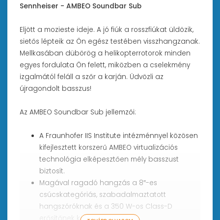
Sennheiser - AMBEO Soundbar Sub
Eljött a mozieste ideje. A jó fiúk a rosszfiúkat üldözik,
sietős lépteik az Ön egész testében visszhangzanak.
Mellkasában dübörög a helikopterrotorok minden
egyes fordulata Ön felett, miközben a cselekmény
izgalmától feláll a szőr a karján. Üdvözli az
újragondolt basszus!
Az AMBEO Soundbar Sub jellemzői:
A Fraunhofer IIS Institute intézménnyel közösen
kifejlesztett korszerű AMBEO virtualizációs
technológia elképesztően mély basszust
biztosít.
Magával ragadó hangzás a 8″-es
csúcskategóriás, szabadalmaztatott
hangszóróknak és a 350 W-os Class-D
erősítőnek köszönhetően.