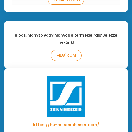
TOVÁBB OLVASOM
A zárt burkolat audiofil minőségű, akár 27 Hz-
es mély basszusok megszólaltatását is
lehetővé teszi.
A fejlett, több mélysugárzós elrendezési
technológiának köszönhetően akár négy
Hibás, hiányzó vagy hiányos a termékleírás? Jelezze
mélysugárzó vezeték nélküli csatlakoztatása is
nekünk!
lehetséges, és ezek az optimális hangzás
MEGÍROM
érdekében külön-külön kalibrálhatók.
Az automatizált önkalibrálás megtanulja az
adott helyiség akusztikáját.
Intuitív Smart Control alkalmazás több hang-
és kiegyenlítési beállítással.
A csomag tartalma:
AMBEO Sub
Tápkábel
https://hu-hu.sennheiser.com/
Használati útmutató