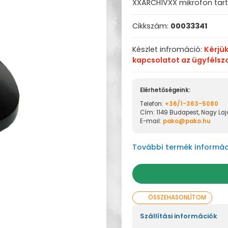
XXARCHÍVXX mikrofon tart
Cikkszám:
00033341
Készlet infromáció:
Kérjü
kapcsolatot az ügyfélsz
Elérhetőségeink:
Telefon:
+36/1-363-5080
Cím: 1149 Budapest, Nagy Lajo
E-mail:
pako@pako.hu
További termék informác
ÖSSZEHASONLÍTOM
Szállítási információk