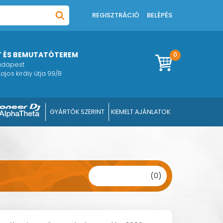
REGISZTRÁCIÓ
BELÉPÉS
T ÉS BEMUTATÓTEREM
0
Budapest
ajos király útja 99/B
GYÁRTÓK SZERINT
KIEMELT AJÁNLATOK
(0)