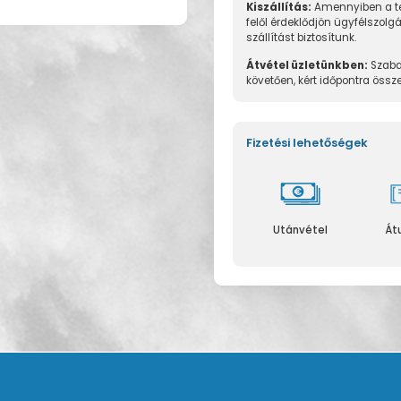
Kiszállítás:
Amennyiben a te
felől érdeklődjön ügyfélszolg
szállítást biztosítunk.
Átvétel üzletünkben:
Szaba
követően, kért időpontra össz
Fizetési lehetőségek
Utánvétel
Át