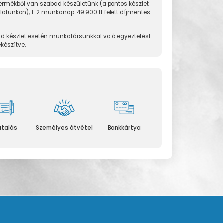
rmékből van szabad készületünk (a pontos készlet
álatunkon), 1-2 munkanap. 49.900 ft felett díjmentes
d készlet esetén munkatársunkkal való egyeztetést
ekészítve.
utalás
Személyes átvétel
Bankkártya