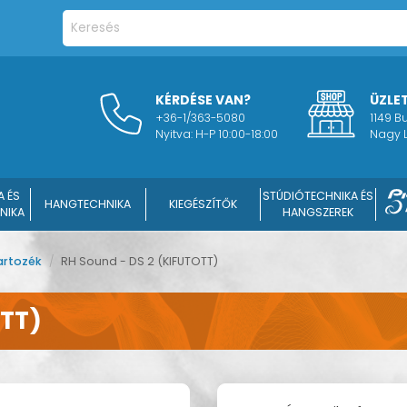
KÉRDÉSE VAN?
ÜZLE
+36-1/363-5080
1149 
Nyitva: H-P 10:00-18:00
Nagy L
A ÉS
STÚDIÓTECHNIKA ÉS
HANGTECHNIKA
KIEGÉSZÍTŐK
NIKA
HANGSZEREK
artozék
/
RH Sound - DS 2 (KIFUTOTT)
OTT)