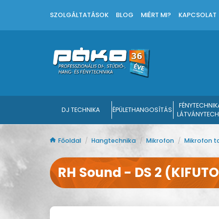
SZOLGÁLTATÁSOK
BLOG
MIÉRT MI?
KAPCSOLAT
FÉNYTECHNIK
DJ TECHNIKA
ÉPÜLETHANGOSÍTÁS
LÁTVÁNYTECH
Főoldal
/
Hangtechnika
/
Mikrofon
/
Mikrofon t
RH Sound - DS 2 (KIFUT