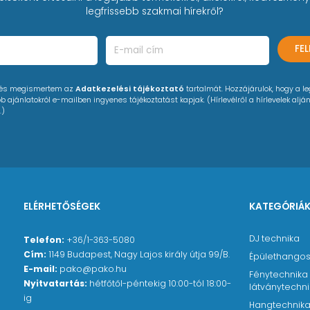
legfrissebb szakmai hírekről?
FE
 és megismertem az
Adatkezelési tájékoztató
tartalmát. Hozzájárulok, hogy a l
 ajánlatokról e-mailben ingyenes tájékoztatást kapjak. (Hírlevélről a hírlevelek alján
.)
ELÉRHETŐSÉGEK
KATEGÓRIÁ
DJ technika
Telefon:
+36/1-363-5080
Cím:
1149 Budapest, Nagy Lajos király útja 99/B.
Épülethangos
E-mail:
pako@pako.hu
Fénytechnika
Nyitvatartás:
hétfőtől-péntekig 10:00-tól 18:00-
látványtechn
ig
Hangtechnik