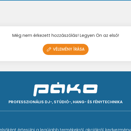
Még nem érkezett hozzászólás! Legyen Ön az első!
VÉLEMÉNY ÍRÁSA
PROFESSZIONÁLIS DJ-, STÚDIÓ-, HANG- ÉS FÉNYTECHNIKA
elsőként értesülni a legújabb termékekről, akciókról, kedvezmény