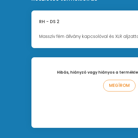
RH - DS 2
Masszív fém állvány kapcsolóval és XLR aljzat
Hibás, hiányzó vagy hiányos a termékle
MEGÍROM