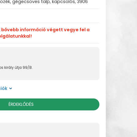
ozék, gégecsöves talp, kapcsolós, 3906
k bővebb információ végett vegye fel a
olgálatunkkal!
s király útja 99/B.
iók
ÉRDEKLŐDÉS