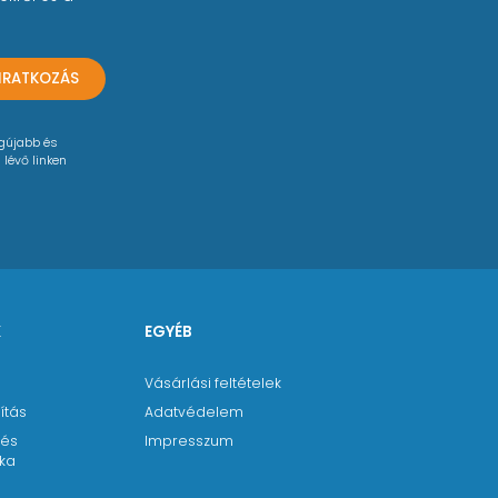
LIRATKOZÁS
egújabb és
 lévő linken
K
EGYÉB
Vásárlási feltételek
ítás
Adatvédelem
 és
Impresszum
ika
a