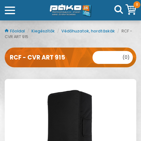
0
Főoldal
/
Kiegészítők
/
Védőhuzatok, hordtáskák
/
RCF -
CVR ART 915
RCF - CVR ART 915
(0)