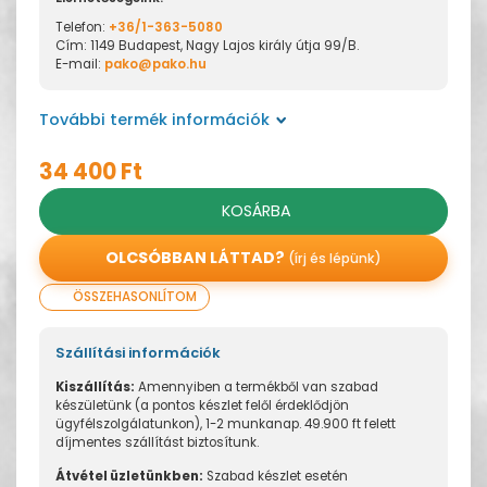
Telefon:
+36/1-363-5080
Cím: 1149 Budapest, Nagy Lajos király útja 99/B.
E-mail:
pako@pako.hu
További termék információk
34 400 Ft
KOSÁRBA
OLCSÓBBAN LÁTTAD?
(írj és lépünk)
ÖSSZEHASONLÍTOM
Szállítási információk
Kiszállítás:
Amennyiben a termékből van szabad
készületünk (a pontos készlet felől érdeklődjön
ügyfélszolgálatunkon), 1-2 munkanap. 49.900 ft felett
díjmentes szállítást biztosítunk.
Átvétel üzletünkben:
Szabad készlet esetén