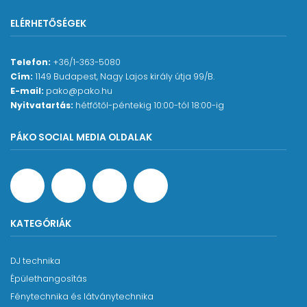
ELÉRHETŐSÉGEK
Telefon:
+36/1-363-5080
Cím:
1149 Budapest, Nagy Lajos király útja 99/B.
E-mail:
pako@pako.hu
Nyitvatartás:
hétfőtől-péntekig 10:00-tól 18:00-ig
PÁKO SOCIAL MEDIA OLDALAK
KATEGÓRIÁK
DJ technika
Épülethangosítás
Fénytechnika és látványtechnika