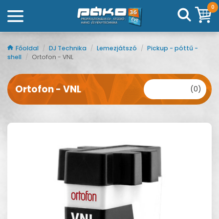
0
Főoldal
/
DJ Technika
/
Lemezjátszó
/
Pickup - póttű -
shell
/
Ortofon - VNL
Ortofon - VNL
(0)