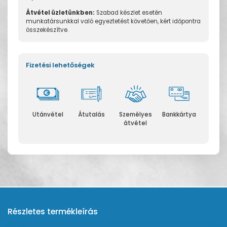
Átvétel üzletünkben:
Szabad készlet esetén
munkatársunkkal való egyeztetést követően, kért időpontra
összekészítve.
Fizetési lehetőségek
Utánvétel
Átutalás
Személyes
Bankkártya
átvétel
Részletes termékleírás