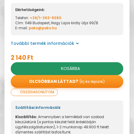
Elérhetőségeink:
Telefon:
+36/1-363-5080
Cím: 1149 Budapest, Nagy Lajos király útja 99/B.
E-mail:
pako@pako.hu
További termék információk
2 140 Ft
KOSÁRBA
OLCSÓBBAN LÁTTAD?
(írj és lépünk)
ÖSSZEHASONLÍTOM
Szállítási információk
Kiszállítás:
Amennyiben a termékből van szabad
készületünk (a pontos készlet felől érdeklődjön
ügyfélszolgálatunkon), 1-2 munkanap. 49.900 ft felett
díjmentes szállítást biztosítunk.