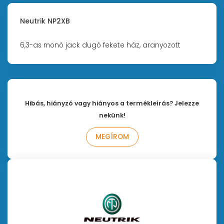
Neutrik NP2XB
6,3-as monó jack dugó fekete ház, aranyozott
Hibás, hiányzó vagy hiányos a termékleírás? Jelezze
nekünk!
MEGÍROM