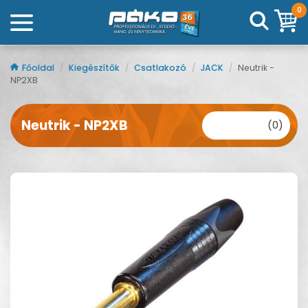
0
Főoldal
/
Kiegészítők
/
Csatlakozó
/
JACK
/
Neutrik -
NP2XB
Neutrik - NP2XB
(0)