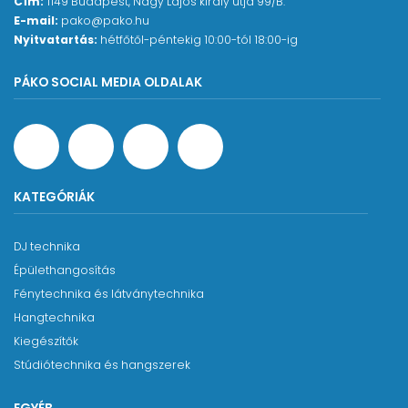
Cím:
1149 Budapest, Nagy Lajos király útja 99/B.
E-mail:
pako@pako.hu
Nyitvatartás:
hétfőtől-péntekig 10:00-tól 18:00-ig
PÁKO SOCIAL MEDIA OLDALAK
KATEGÓRIÁK
DJ technika
Épülethangosítás
Fénytechnika és látványtechnika
Hangtechnika
Kiegészítők
Stúdiótechnika és hangszerek
EGYÉB