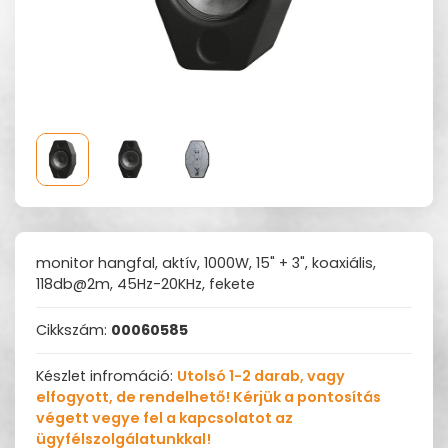
monitor hangfal, aktív, 1000W, 15" + 3", koaxiális,
118db@2m, 45Hz-20KHz, fekete
Cikkszám:
00060585
Készlet infromáció:
Utolsó 1-2 darab, vagy
elfogyott, de rendelhető! Kérjük a pontosítás
végett vegye fel a kapcsolatot az
ügyfélszolgálatunkkal!