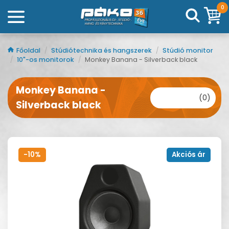
0
Főoldal
/
Stúdiótechnika és hangszerek
/
Stúdió monitor
/
10"-os monitorok
/
Monkey Banana - Silverback black
Monkey Banana -
(0)
Silverback black
-10%
Akciós ár