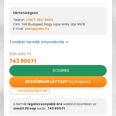
Elérhetőségeink:
Telefon:
+36/1-363-5080
Cím: 1149 Budapest, Nagy Lajos király útja 99/B.
E-mail:
pako@pako.hu
További termék információk
826 900 Ft
743 900 Ft
KOSÁRBA
OLCSÓBBAN LÁTTAD?
(írj és lépünk)
ÖSSZEHASONLÍTOM
A termék
legalacsonyabb ára
webáruházunkban az
elmúlt 30 nap
során:
743 900 Ft