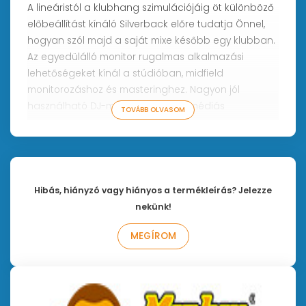
A lineáristól a klubhang szimulációjáig öt különböző
előbeállítást kínáló Silverback előre tudatja Önnel,
hogyan szól majd a saját mixe később egy klubban.
Az egyedülálló monitor rugalmas alkalmazási
lehetőségeket kínál a stúdióban, midfield
monitorozáshoz és masteringhez. Nagyon jól
használható DJ-monitorként, multimédiás
TOVÁBB OLVASOM
gyártáshoz, játékokhoz vagy igényes HIFI- és AV-
lejátszáshoz.
Tulajdonságok:
Hibás, hiányzó vagy hiányos a termékleírás? Jelezze
- Típus: 2-utas aktív 15” koaxiális/basszus reflex ház
nekünk!
- LF meghajtó: 15”-os, nagy érzékenységű, precíziós
MEGÍROM
mélysugárzó speciálisan kezelt, könnyű, 3”-os
hangtekerccsel. 300W AES
- HF meghajtó: 3"-os kiterjesztett tartományú titán
membrános kompressziós meghajtó 2"-os kilépővel.
100 W AES