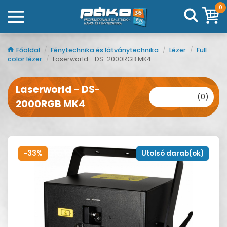
0
Főoldal
/
Fénytechnika és látványtechnika
/
Lézer
/
Full
color lézer
/
Laserworld - DS-2000RGB MK4
Laserworld - DS-
(0)
2000RGB MK4
-33%
Utolsó darab(ok)