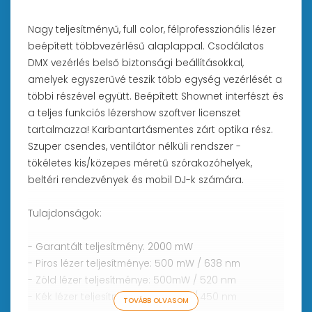
Nagy teljesítményű, full color, félprofesszionális lézer
beépített többvezérlésű alaplappal. Csodálatos
DMX vezérlés belső biztonsági beállításokkal,
amelyek egyszerűvé teszik több egység vezérlését a
többi részével együtt. Beépített Shownet interfészt és
a teljes funkciós lézershow szoftver licenszet
tartalmazza! Karbantartásmentes zárt optika rész.
Szuper csendes, ventilátor nélküli rendszer -
tökéletes kis/közepes méretű szórakozóhelyek,
beltéri rendezvények és mobil DJ-k számára.
Tulajdonságok:
- Garantált teljesítmény: 2000 mW
- Piros lézer teljesítménye: 500 mW / 638 nm
- Zöld lézer teljesítménye: 500mW / 520 nm
- Kék lézer teljesítménye: 1400 mW / 450 nm
TOVÁBB OLVASOM