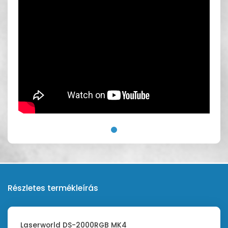
Részletes termékleírás
Laserworld DS-2000RGB MK4