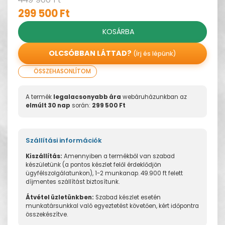
299 500 Ft
KOSÁRBA
OLCSÓBBAN LÁTTAD?
(írj és lépünk)
ÖSSZEHASONLÍTOM
A termék
legalacsonyabb ára
webáruházunkban az
elmúlt 30 nap
során:
299 500 Ft
Szállítási információk
Kiszállítás:
Amennyiben a termékből van szabad
készületünk (a pontos készlet felől érdeklődjön
ügyfélszolgálatunkon), 1-2 munkanap. 49.900 ft felett
díjmentes szállítást biztosítunk.
Átvétel üzletünkben:
Szabad készlet esetén
munkatársunkkal való egyeztetést követően, kért időpontra
összekészítve.