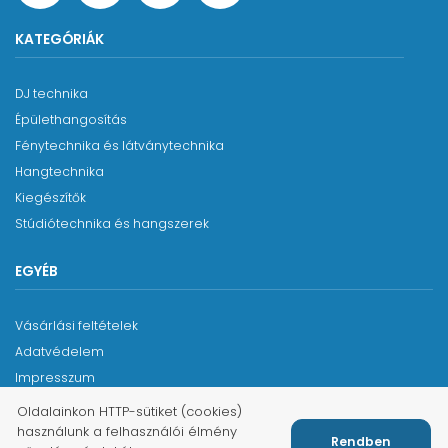
KATEGÓRIÁK
DJ technika
Épülethangosítás
Fénytechnika és látványtechnika
Hangtechnika
Kiegészítők
Stúdiótechnika és hangszerek
EGYÉB
Vásárlási feltételek
Adatvédelem
Impresszum
Oldalainkon HTTP-sütiket (cookies)
használunk a felhasználói élmény
Rendben