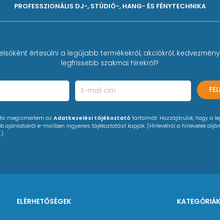
PROFESSZIONÁLIS DJ-, STÚDIÓ-, HANG- ÉS FÉNYTECHNIKA
elsőként értesülni a legújabb termékekről, akciókról, kedvezmény
legfrissebb szakmai hírekről?
FE
 és megismertem az
Adatkezelési tájékoztató
tartalmát. Hozzájárulok, hogy a l
 ajánlatokról e-mailben ingyenes tájékoztatást kapjak. (Hírlevélről a hírlevelek alján
.)
ELÉRHETŐSÉGEK
KATEGÓRIÁ