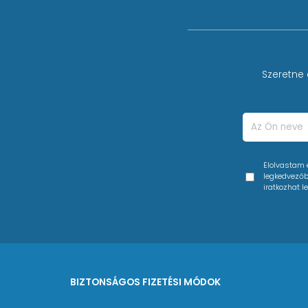
Szeretne 
Elolvastam
legkedvezőbb
iratkozhat le
BIZTONSÁGOS FIZETÉSI MÓDOK