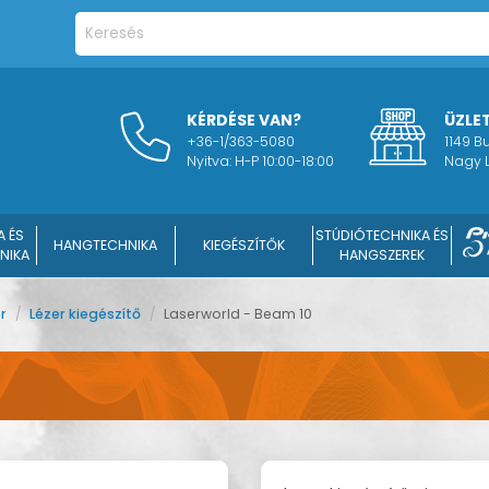
KÉRDÉSE VAN?
ÜZLE
+36-1/363-5080
1149 
Nyitva: H-P 10:00-18:00
Nagy L
A ÉS
STÚDIÓTECHNIKA ÉS
HANGTECHNIKA
KIEGÉSZÍTŐK
NIKA
HANGSZEREK
er
/
Lézer kiegészítő
/
Laserworld - Beam 10