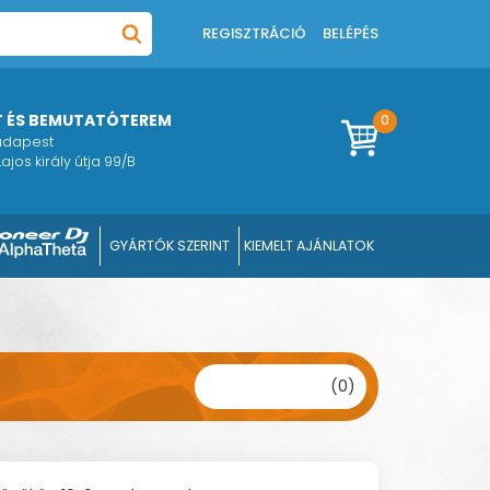
REGISZTRÁCIÓ
BELÉPÉS
T ÉS BEMUTATÓTEREM
0
Budapest
ajos király útja 99/B
GYÁRTÓK SZERINT
KIEMELT AJÁNLATOK
(0)