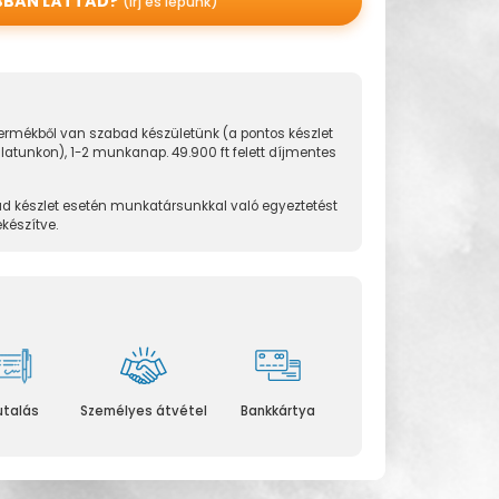
BBAN LÁTTAD?
(írj és lépünk)
rmékből van szabad készületünk (a pontos készlet
álatunkon), 1-2 munkanap. 49.900 ft felett díjmentes
d készlet esetén munkatársunkkal való egyeztetést
ekészítve.
utalás
Személyes átvétel
Bankkártya