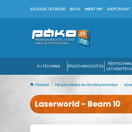
SZOLGÁLTATÁSOK
BLOG
MIÉRT MI?
KAPCSOLAT
FÉNYTECHNIK
DJ TECHNIKA
ÉPÜLETHANGOSÍTÁS
LÁTVÁNYTECH
Főoldal
/
Fénytechnika és látványtechnika
/
Léz
Laserworld - Beam 10