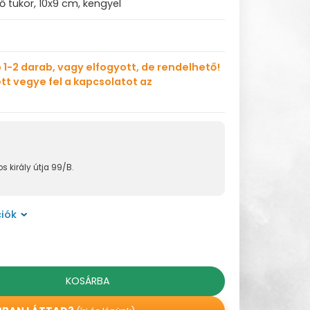
rő tükör, 10x9 cm, kengyel
 1-2 darab, vagy elfogyott, de rendelhető!
tt vegye fel a kapcsolatot az
s király útja 99/B.
iók
KOSÁRBA