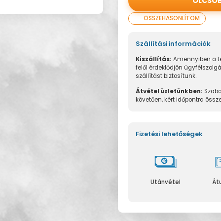
OLCSÓ
ÖSSZEHASONLÍTOM
Szállítási információk
Kiszállítás:
Amennyiben a te
felől érdeklődjön ügyfélszolg
szállítást biztosítunk.
Átvétel üzletünkben:
Szaba
követően, kért időpontra össz
Fizetési lehetőségek
Utánvétel
Át