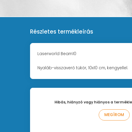
Részletes termékleírás
Laserworld Beam10
Nyaláb-visszaverő tükör, 10x10 cm, kengyellel.
Hibás, hiányzó vagy hiányos a termékle
MEGÍROM