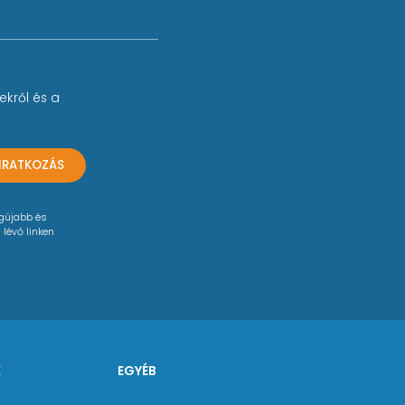
ekről és a
LIRATKOZÁS
egújabb és
 lévő linken
K
EGYÉB