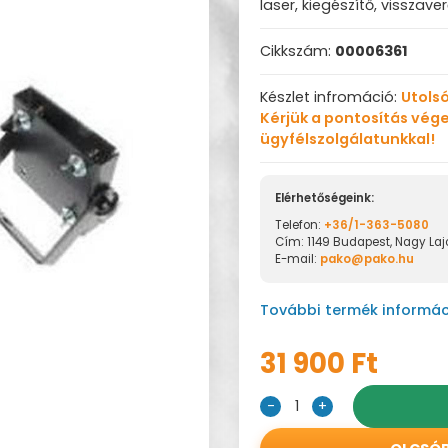
laser, kiegészítő, visszave
Cikkszám:
00006361
Készlet infromáció:
Utolsó
Kérjük a pontosítás vége
ügyfélszolgálatunkkal!
Elérhetőségeink:
Telefon:
+36/1-363-5080
Cím: 1149 Budapest, Nagy Lajo
E-mail:
pako@pako.hu
További termék informác
31 900 Ft
-
1
+