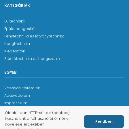
KATEGÓRIÁK
DJ technika
Épülethangosítás
Fénytechnika és látványtechnika
Hangtechnika
Kiegészítők
Stúdiótechnika és hangszerek
EGYÉB
Vásárlási feltételek
Adatvédelem
Impresszum
Oldalainkon HTTP-sütiket (cookies)
használunk a felhasználói élmény
Rendben
növelése érdekében.