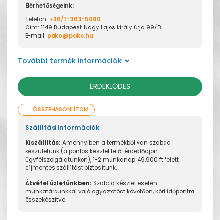
Elérhetőségeink:
Telefon:
+36/1-363-5080
Cím: 1149 Budapest, Nagy Lajos király útja 99/B.
E-mail:
pako@pako.hu
További termék információk
ÉRDEKLŐDÉS
ÖSSZEHASONLÍTOM
Szállítási információk
Kiszállítás:
Amennyiben a termékből van szabad
készületünk (a pontos készlet felől érdeklődjön
ügyfélszolgálatunkon), 1-2 munkanap. 49.900 ft felett
díjmentes szállítást biztosítunk.
Átvétel üzletünkben:
Szabad készlet esetén
munkatársunkkal való egyeztetést követően, kért időpontra
összekészítve.