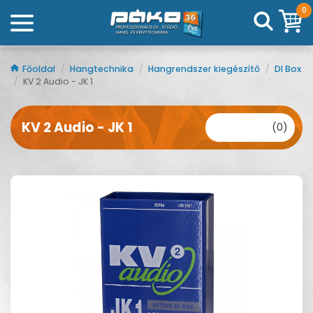
0
Főoldal
/
Hangtechnika
/
Hangrendszer kiegészítő
/
DI Box
/
KV 2 Audio - JK 1
KV 2 Audio - JK 1
(0)