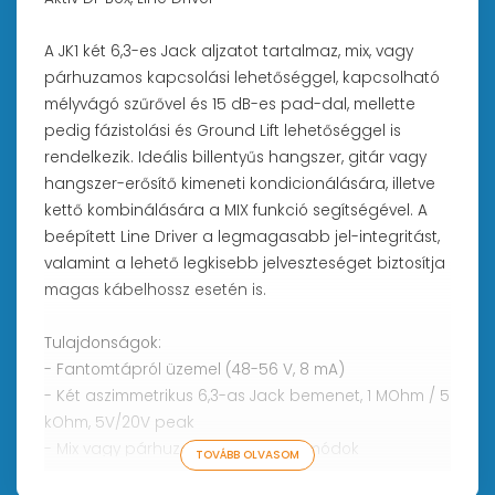
A JK1 két 6,3-es Jack aljzatot tartalmaz, mix, vagy
párhuzamos kapcsolási lehetőséggel, kapcsolható
mélyvágó szűrővel és 15 dB-es pad-dal, mellette
pedig fázistolási és Ground Lift lehetőséggel is
rendelkezik. Ideális billentyűs hangszer, gitár vagy
hangszer-erősítő kimeneti kondicionálására, illetve
kettő kombinálására a MIX funkció segítségével. A
beépített Line Driver a legmagasabb jel-integritást,
valamint a lehető legkisebb jelveszteséget biztosítja
magas kábelhossz esetén is.
Tulajdonságok:
- Fantomtápról üzemel (48-56 V, 8 mA)
- Két aszimmetrikus 6,3-as Jack bemenet, 1 MOhm / 5
kOhm, 5V/20V peak
- Mix vagy párhuzamos bemeneti módok
TOVÁBB OLVASOM
- Mélyvágó kapcsoló (OFF, 80, 160 Hz)