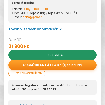
Elérhetőségeink:
Telefon:
+36/1-363-5080
Cím: 1149 Budapest, Nagy Lajos király útja 99/B.
E-mail:
pako@pako.hu
További termék információk
37 500 Ft
31 900 Ft
KOSÁRBA
OLCSÓBBAN LÁTTAD?
(írj és lépünk)
ÖSSZEHASONLÍTOM
A termék
legalacsonyabb ára
webáruházunkban az
elmúlt 30 nap
során:
31 900 Ft