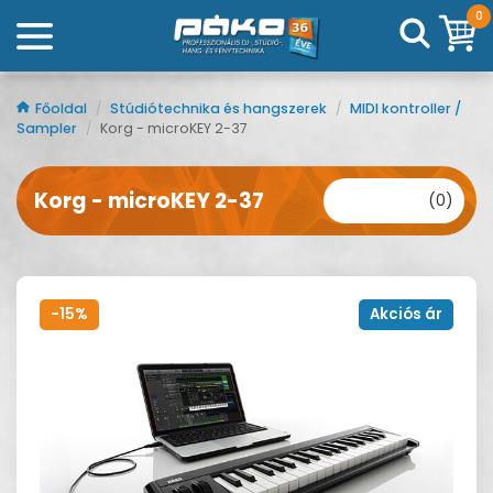
0
Főoldal
/
Stúdiótechnika és hangszerek
/
MIDI kontroller /
Sampler
/
Korg - microKEY 2-37
Korg - microKEY 2-37
(0)
-15%
Akciós ár