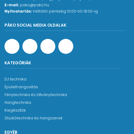
E-mail:
pako@pako.hu
Nyitvatartás:
hétfőtől-péntekig 10:00-tól 18:00-ig
PÁKO SOCIAL MEDIA OLDALAK
KATEGÓRIÁK
DJ technika
Épülethangosítás
Fénytechnika és látványtechnika
Hangtechnika
Kiegészítők
Stúdiótechnika és hangszerek
EGYÉB