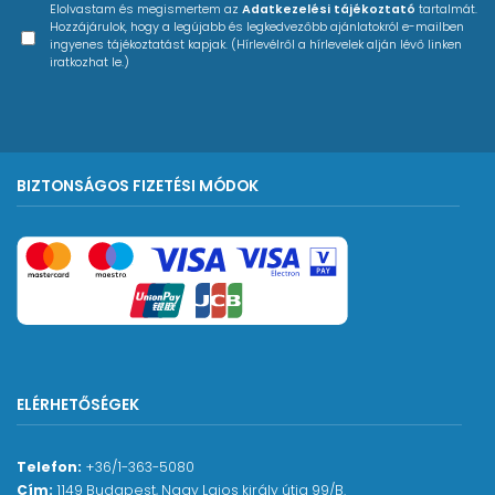
Elolvastam és megismertem az
Adatkezelési tájékoztató
tartalmát.
Hozzájárulok, hogy a legújabb és legkedvezőbb ajánlatokról e-mailben
ingyenes tájékoztatást kapjak. (Hírlevélről a hírlevelek alján lévő linken
iratkozhat le.)
BIZTONSÁGOS FIZETÉSI MÓDOK
ELÉRHETŐSÉGEK
Telefon:
+36/1-363-5080
Cím:
1149 Budapest, Nagy Lajos király útja 99/B.