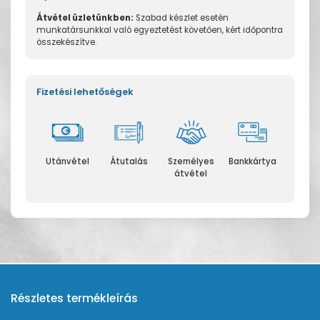
Átvétel üzletünkben:
Szabad készlet esetén
munkatársunkkal való egyeztetést követően, kért időpontra
összekészítve.
Fizetési lehetőségek
Utánvétel
Átutalás
Személyes
Bankkártya
átvétel
Részletes termékleírás