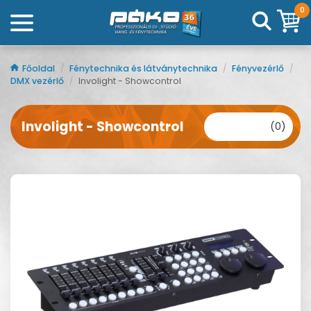
0
Főoldal
/
Fénytechnika és látványtechnika
/
Fényvezérlő
/
DMX vezérlő
/
Involight - Showcontrol
Involight - Showcontrol
(0)