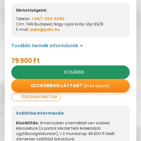
Elérhetőségeink:
Telefon:
+36/1-363-5080
Cím: 1149 Budapest, Nagy Lajos király útja 99/B.
E-mail:
pako@pako.hu
További termék információk
79 900 Ft
KOSÁRBA
OLCSÓBBAN LÁTTAD?
(írj és lépünk)
ÖSSZEHASONLÍTOM
Szállítási információk
Kiszállítás:
Amennyiben a termékből van szabad
készületünk (a pontos készlet felől érdeklődjön
ügyfélszolgálatunkon), 1-2 munkanap. 49.900 ft felett
díjmentes szállítást biztosítunk.