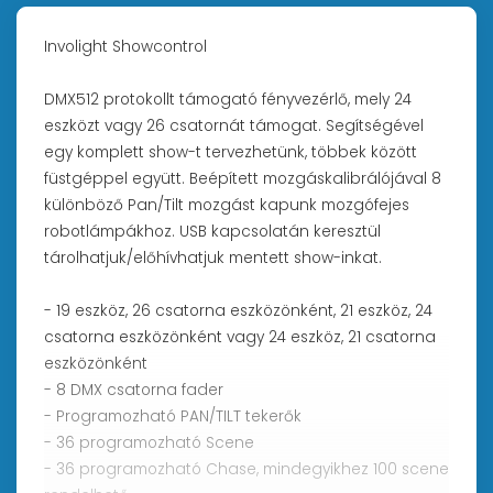
Involight Showcontrol
DMX512 protokollt támogató fényvezérlő, mely 24
eszközt vagy 26 csatornát támogat. Segítségével
egy komplett show-t tervezhetünk, többek között
füstgéppel együtt. Beépített mozgáskalibrálójával 8
különböző Pan/Tilt mozgást kapunk mozgófejes
robotlámpákhoz. USB kapcsolatán keresztül
tárolhatjuk/előhívhatjuk mentett show-inkat.
- 19 eszköz, 26 csatorna eszközönként, 21 eszköz, 24
csatorna eszközönként vagy 24 eszköz, 21 csatorna
eszközönként
- 8 DMX csatorna fader
- Programozható PAN/TILT tekerők
- 36 programozható Scene
- 36 programozható Chase, mindegyikhez 100 scene