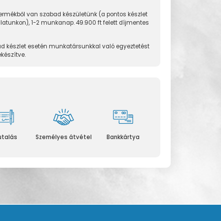
rmékből van szabad készületünk (a pontos készlet
álatunkon), 1-2 munkanap. 49.900 ft felett díjmentes
d készlet esetén munkatársunkkal való egyeztetést
ekészítve.
utalás
Személyes átvétel
Bankkártya