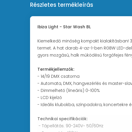
Részletes termékleírás
Ibiza Light - Star Wash BL
Kiemelkedő minőség kompakt kialakításban! 3-az
termet. A hat darab 4-az-1-ben RGBW LED-del g
gyors mozgású, halk működésű forgófejes fénye
Termékjellemzők:
- 14/19 DMX csatorna
- Automata, DMX, hangvezérlés és master-sl
- Dimmelhető (lineáris) 0-100%
- LCD kijelző
- Ideális klubokba, színpadokra, koncertekre é
Technikai specifikációk:
- Tápellátás: 90-240V~ 50/60Hz