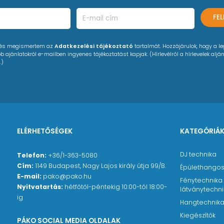
FE
 és megismertem az
Adatkezelési tájékoztató
tartalmát. Hozzájárulok, hogy a l
 ajánlatokról e-mailben ingyenes tájékoztatást kapjak. (Hírlevélről a hírlevelek alján
.)
ELÉRHETŐSÉGEK
KATEGÓRIÁ
DJ technika
Telefon:
+36/1-363-5080
Cím:
1149 Budapest, Nagy Lajos király útja 99/B.
Épülethangos
E-mail:
pako@pako.hu
Fénytechnika
Nyitvatartás:
hétfőtől-péntekig 10:00-tól 18:00-
látványtechn
ig
Hangtechnik
Kiegészítők
PÁKO SOCIAL MEDIA OLDALAK