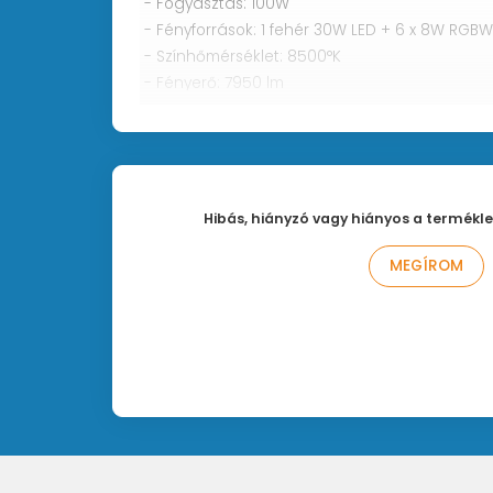
- Fogyasztás: 100W
- Fényforrások: 1 fehér 30W LED + 6 x 8W RGBW
- Színhőmérséklet: 8500°K
- Fényerő: 7950 lm
- CRI: 90
- Vetítési szög: 45°
- Pan / Tilt: 540° / 180°
- Stroboszkóp: 20 villanás/mp.
- Méretek: 200 x 200 x 250mm
Hibás, hiányzó vagy hiányos a termékle
- Tömeg: 3 kg
MEGÍROM