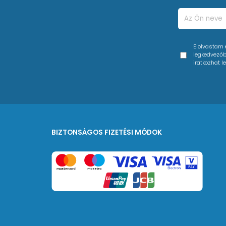
Elolvastam
legkedvezőbb
iratkozhat le
BIZTONSÁGOS FIZETÉSI MÓDOK