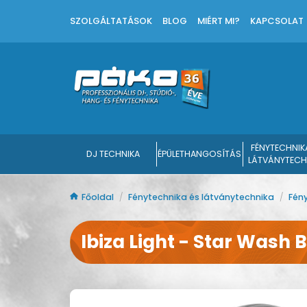
SZOLGÁLTATÁSOK
BLOG
MIÉRT MI?
KAPCSOLAT
FÉNYTECHNIK
DJ TECHNIKA
ÉPÜLETHANGOSÍTÁS
LÁTVÁNYTECH
Főoldal
/
Fénytechnika és látványtechnika
/
Fén
Ibiza Light - Star Wash 