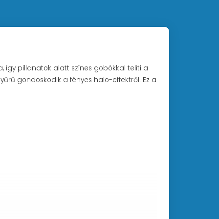
gy pillanatok alatt színes gobókkal telíti a
yűrű gondoskodik a fényes halo-effektről. Ez a