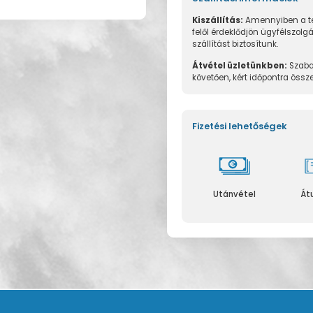
Kiszállítás:
Amennyiben a te
felől érdeklődjön ügyfélszolg
szállítást biztosítunk.
Átvétel üzletünkben:
Szaba
követően, kért időpontra össz
Fizetési lehetőségek
Utánvétel
Át