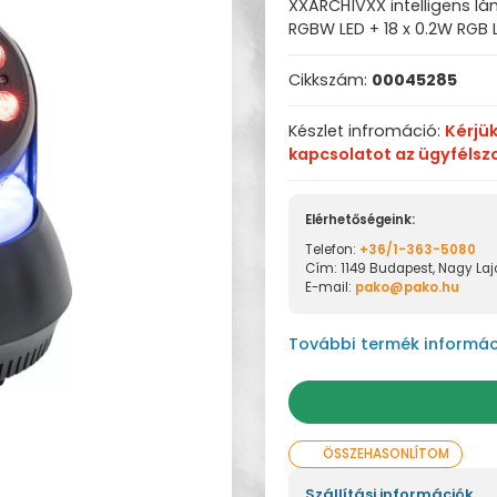
XXARCHÍVXX intelligens lá
RGBW LED + 18 x 0.2W RGB 
Cikkszám:
00045285
Készlet infromáció:
Kérjü
kapcsolatot az ügyfélsz
Elérhetőségeink:
Telefon:
+36/1-363-5080
Cím: 1149 Budapest, Nagy Lajo
E-mail:
pako@pako.hu
További termék informác
ÖSSZEHASONLÍTOM
Szállítási információk