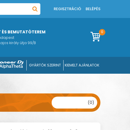
REGISZTRÁCIÓ
BELÉPÉS
T ÉS BEMUTATÓTEREM
0
Budapest
ajos király útja 99/B
GYÁRTÓK SZERINT
KIEMELT AJÁNLATOK
(0)