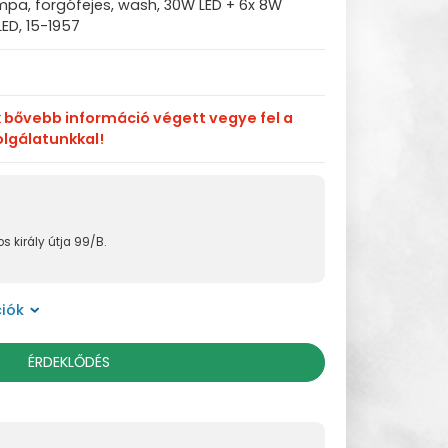
mpa, forgófejes, wash, 30W LED + 6x 8W
LED, 15-1957
k bővebb információ végett vegye fel a
olgálatunkkal!
s király útja 99/B.
iók
ÉRDEKLŐDÉS