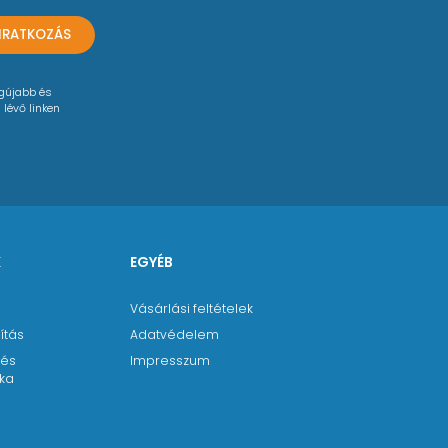
LIRATKOZÁS
egújabb és
 lévő linken
K
EGYÉB
Vásárlási feltételek
ítás
Adatvédelem
 és
Impresszum
ika
a