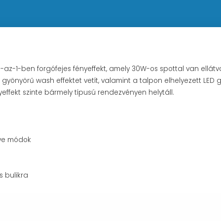
-1-ben forgófejes fényeffekt, amely 30W-os spottal van ellátva, í
yönyörű wash effektet vetít, valamint a talpon elhelyezett LED g
ffekt szinte bármely típusú rendezvényen helytáll.
ave módok
s bulikra