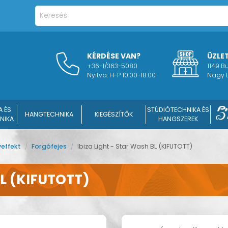
KÉRDÉSE VAN?
ÜZLE
+36-1/363-5080
1149 
Nyitva: H-P 10:00-18:00
Nagy L
A ÉS
STÚDIÓTECHNIKA ÉS
HANGTECHNIKA
KIEGÉSZÍTŐK
NIKA
HANGSZEREK
yeffekt
/
Forgófejes
/
Ibiza Light - Star Wash BL (KIFUTOTT)
BL (KIFUTOTT)