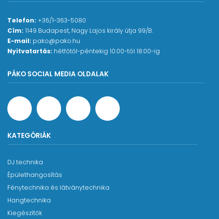
Telefon:
+36/1-363-5080
Cím:
1149 Budapest, Nagy Lajos király útja 99/B.
E-mail:
pako@pako.hu
Nyitvatartás:
hétfőtől-péntekig 10:00-tól 18:00-ig
PÁKO SOCIAL MEDIA OLDALAK
KATEGÓRIÁK
DJ technika
Épülethangosítás
Fénytechnika és látványtechnika
Hangtechnika
Kiegészítők