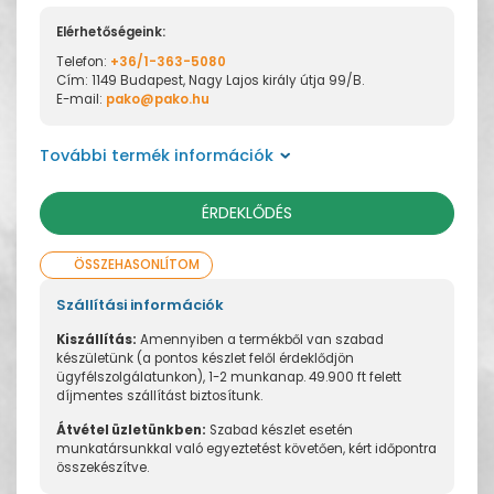
Elérhetőségeink:
Telefon:
+36/1-363-5080
Cím: 1149 Budapest, Nagy Lajos király útja 99/B.
E-mail:
pako@pako.hu
További termék információk
ÉRDEKLŐDÉS
ÖSSZEHASONLÍTOM
Szállítási információk
Kiszállítás:
Amennyiben a termékből van szabad
készületünk (a pontos készlet felől érdeklődjön
ügyfélszolgálatunkon), 1-2 munkanap. 49.900 ft felett
díjmentes szállítást biztosítunk.
Átvétel üzletünkben:
Szabad készlet esetén
munkatársunkkal való egyeztetést követően, kért időpontra
összekészítve.