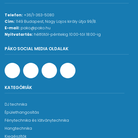
Telefon:
+36/1-363-5080
Cím:
1149 Budapest, Nagy Lajos király útja 99/B.
E-mail:
pako@pako.hu
Nyitvatartás:
hétfőtől-péntekig 10:00-tól 18:00-ig
PÁKO SOCIAL MEDIA OLDALAK
KATEGÓRIÁK
DJ technika
Épülethangosítás
Fénytechnika és látványtechnika
Hangtechnika
Kiegészítők