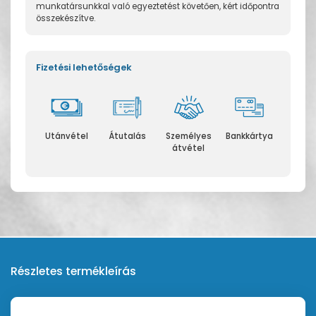
munkatársunkkal való egyeztetést követően, kért időpontra
összekészítve.
Fizetési lehetőségek
Utánvétel
Átutalás
Személyes
Bankkártya
átvétel
Részletes termékleírás