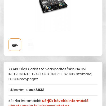
XXARCHÍVXX átlátszó védőborítás/skin NATIVE
INSTRUMENTS TRAKTOR KONTROL S2 MK2 számára,
DJSKINmcypcgnz
Cikkszám:
00058933
Készlet infromáció:
Kérjük bővebb információ
végett vegye fel a kapcsolatot az