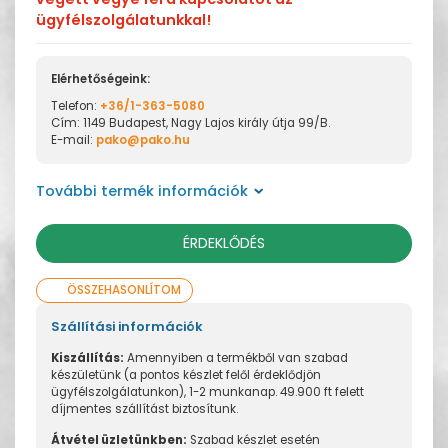
ügyfélszolgálatunkkal!
Elérhetőségeink:
Telefon:
+36/1-363-5080
Cím: 1149 Budapest, Nagy Lajos király útja 99/B.
E-mail:
pako@pako.hu
További termék információk
ÉRDEKLŐDÉS
ÖSSZEHASONLÍTOM
Szállítási információk
Kiszállítás:
Amennyiben a termékből van szabad
készületünk (a pontos készlet felől érdeklődjön
ügyfélszolgálatunkon), 1-2 munkanap. 49.900 ft felett
díjmentes szállítást biztosítunk.
Átvétel üzletünkben:
Szabad készlet esetén