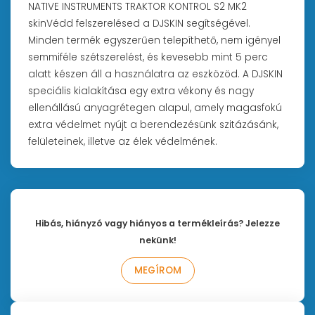
NATIVE INSTRUMENTS TRAKTOR KONTROL S2 MK2
skinVédd felszerelésed a DJSKIN segítségével.
Minden termék egyszerűen telepíthető, nem igényel
semmiféle szétszerelést, és kevesebb mint 5 perc
alatt készen áll a használatra az eszközöd. A DJSKIN
speciális kialakítása egy extra vékony és nagy
ellenállású anyagrétegen alapul, amely magasfokú
extra védelmet nyújt a berendezésünk szitázásánk,
felületeinek, illetve az élek védelmének.
Hibás, hiányzó vagy hiányos a termékleírás? Jelezze
nekünk!
MEGÍROM