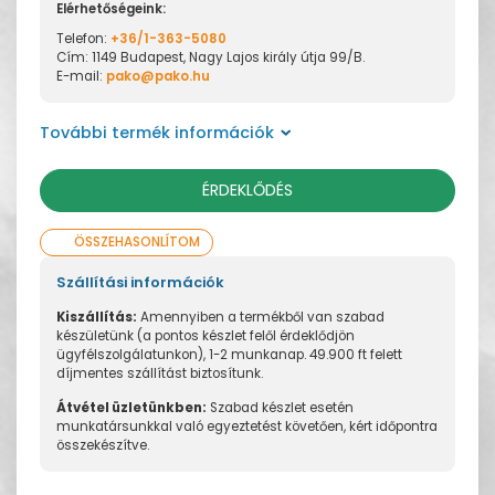
Elérhetőségeink:
Telefon:
+36/1-363-5080
Cím: 1149 Budapest, Nagy Lajos király útja 99/B.
E-mail:
pako@pako.hu
További termék információk
ÉRDEKLŐDÉS
ÖSSZEHASONLÍTOM
Szállítási információk
Kiszállítás:
Amennyiben a termékből van szabad
készületünk (a pontos készlet felől érdeklődjön
ügyfélszolgálatunkon), 1-2 munkanap. 49.900 ft felett
díjmentes szállítást biztosítunk.
Átvétel üzletünkben:
Szabad készlet esetén
munkatársunkkal való egyeztetést követően, kért időpontra
összekészítve.