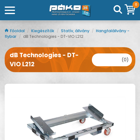
0
Főoldal
/
Kiegészítők
/
Statív, állvány
/
Hangfalállvány -
flybar
/
dB Technologies - DT-VIO L212
dB Technologies - DT-
(0)
VIO L212