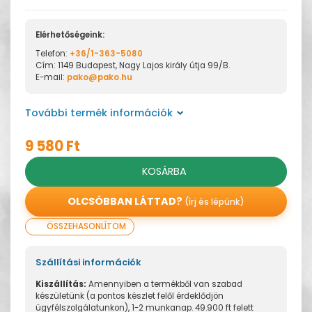
Elérhetőségeink:
Telefon:
+36/1-363-5080
Cím: 1149 Budapest, Nagy Lajos király útja 99/B.
E-mail:
pako@pako.hu
További termék információk
9 580 Ft
KOSÁRBA
OLCSÓBBAN LÁTTAD?
(írj és lépünk)
ÖSSZEHASONLÍTOM
Szállítási információk
Kiszállítás:
Amennyiben a termékből van szabad
készületünk (a pontos készlet felől érdeklődjön
ügyfélszolgálatunkon), 1-2 munkanap. 49.900 ft felett