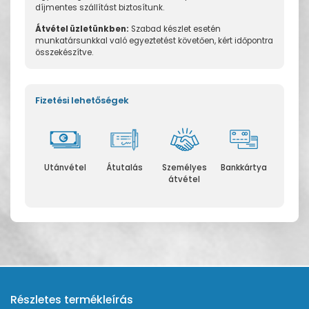
díjmentes szállítást biztosítunk.
Átvétel üzletünkben:
Szabad készlet esetén
munkatársunkkal való egyeztetést követően, kért időpontra
összekészítve.
Fizetési lehetőségek
Utánvétel
Átutalás
Személyes
Bankkártya
átvétel
Részletes termékleírás