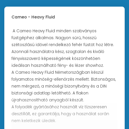
Cameo - Heavy Fluid
A Cameo Heavy Fluid minden szabványos
füstgéphez alkalmas. Nagyon sűrű, hosszú
szétoszlású idővel rendelkező fehér füstöt hoz létre.
Azonnali használatra kész, szagtalan és kiváló
fényvisszaverő képességének köszönhetően
ideálisan használható fény- és lézer showhoz.
A Cameo Heavy Fluid Németországban készül
folyamatos minőség-ellenőrzés mellett. Biztonságos,
nem mérgező, a minőségi bizonyítvány és a DIN
biztonsági adatlap letölthető. A flakon
újrahasznosítható anyagból készült.
A folyadék gyártásához használt víz tízszeresen
desztillált, ez garantálja, hogy a használat során
nem keletkezik üledék.