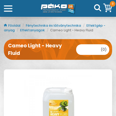
0
Főoldal
/
Fénytechnika és látványtechnika
/
Effektgép -
anyag
/
Effektanyagok
/
Cameo Light - Heavy Fluid
Cameo Light - Heavy
(0)
Fluid