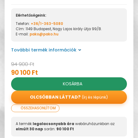
Elérhetőségeink:
Telefon:
+36/1-363-5080
Cím: 1149 Budapest, Nagy Lajos király útja 99/B.
E-mail:
pako@pako.hu
További termék információk
94 900 Ft
90 100 Ft
KOSÁRBA
OLCSÓBBAN LÁTTAD?
(írj és lépünk)
ÖSSZEHASONLÍTOM
A termék
legalacsonyabb ára
webáruházunkban az
elmúlt 30 nap
során:
90 100 Ft