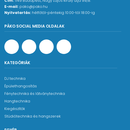
Cím:
1149 Budapest, Nagy Lajos király útja 99/B.
minden professzionális alkalmazásra fel van
E-mail:
pako@pako.hu
készülve.​​​​
Nyitvatartás:
hétfőtől-péntekig 10:00-tól 18:00-ig
PÁKO SOCIAL MEDIA OLDALAK
FENNTARTHATÓSÁG
Fenntartható fejhallgató – Németországban készült
Az új PRO X line fejhallgatót a kihívásokkal teli
körülmények közötti napi használatra tervezték. Ez
az oka annak, hogy Németországban, prémium
minőségű anyagokból kézzel készítik őket. Ha
KATEGÓRIÁK
szükséges, a fejhallgató szinte minden alkatrésze
cserélhető, így ez a fejhallgató minden alkotó
DJ technika
számára hasznos befektetéssé válik.
Épülethangosítás
Fénytechnika és látványtechnika
- Kivitel: Nyitott
Hangtechnika
- Impedancia: 48 Ohm
Kiegészítők
- Frekvencia átvitel: 5-40.000 Hz
Stúdiótechnika és hangszerek
- Hangnyomás: 100 dB (1 mW/500 Hz)
- Kábel: 3 m vagy 1,8 m egyenes kábel, leválasztható
EGYÉB