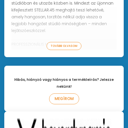
stúdióban és utazás közben is. Mindezt az újonnan
kifejlesztett STELLAR.45 meghajtó teszi lehetővé,
amely hangosan, torzítás nélkül adja vissza a
legjobb hangzást stúdió minőségben – minden
lejátszóeszközzel.
PROFESSZIONÁLIS HANGMINŐSÉG
TOVÁBB OLVASOM
A megbízható stúdióhangzás és a nagy teljesítmény
párosul
A STELLAR.45 hangátalakító, amelyet a németországi
Heilbronnban fejlesztettek ki és gyártottak, ezt a
bevált beyerdinamikus hangzást biztosítja a stúdió-
Hibás, hiányzó vagy hiányos a termékleírás? Jelezze
fejhallgató-kategóriás teljesítmény eddig
nekünk!
elérhetetlen szintjén. Ez a neodímium
MEGÍROM
gyűrűmágnesnek, valamint a rézbevonatú high-
tech huzalnak köszönhető. Az elektromos
vezetőképesség és a huzal súlya közötti
kompromisszum egyedülálló. Az újonnan kifejlesztett
háromrétegű, integrált csillapítóréteggel rendelkező