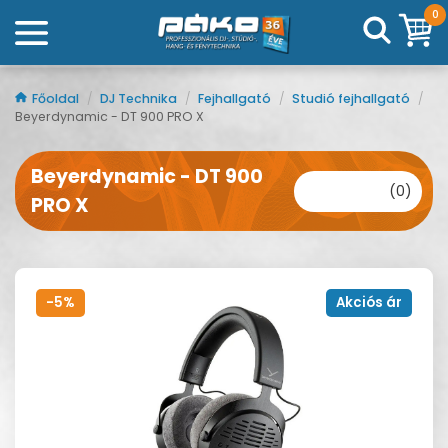
0
Főoldal
/
DJ Technika
/
Fejhallgató
/
Studió fejhallgató
/
Beyerdynamic - DT 900 PRO X
Beyerdynamic - DT 900
(0)
PRO X
-5%
Akciós ár