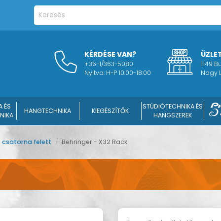
KÉRDÉSE VAN?
ÜZLE
+36-1/363-5080
1149 
Nyitva: H-P 10:00-18:00
Nagy L
A ÉS
STÚDIÓTECHNIKA ÉS
HANGTECHNIKA
KIEGÉSZÍTŐK
NIKA
HANGSZEREK
6 csatorna felett
/
Behringer - X32 Rack