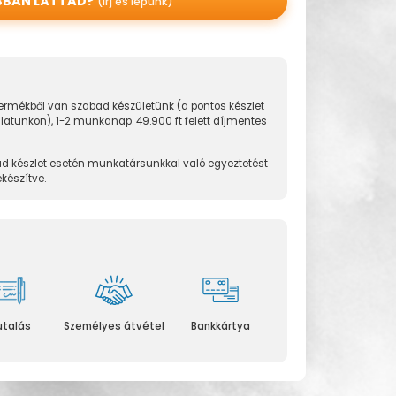
BBAN LÁTTAD?
(írj és lépünk)
rmékből van szabad készületünk (a pontos készlet
álatunkon), 1-2 munkanap. 49.900 ft felett díjmentes
d készlet esetén munkatársunkkal való egyeztetést
ekészítve.
utalás
Személyes átvétel
Bankkártya