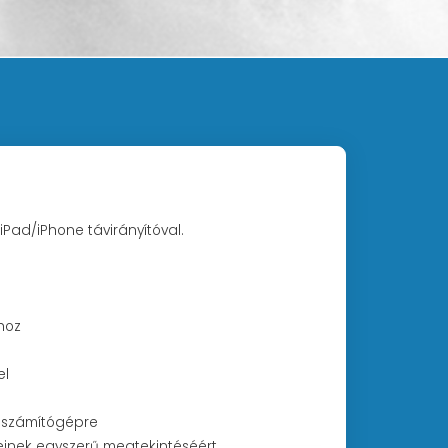
iPad/iPhone távirányítóval.
hoz
el
daszámítógépre
einek egyszerű megtekintéséért