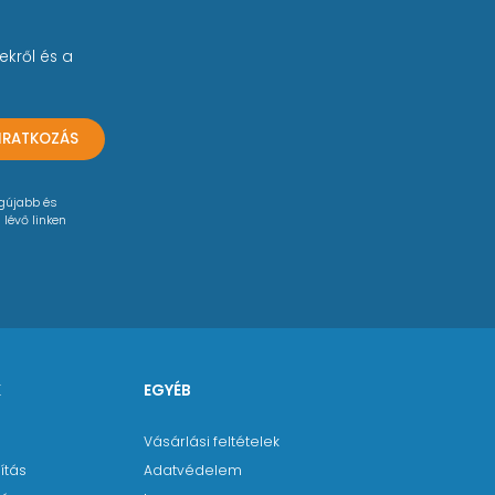
ekről és a
LIRATKOZÁS
egújabb és
 lévő linken
K
EGYÉB
Vásárlási feltételek
ítás
Adatvédelem