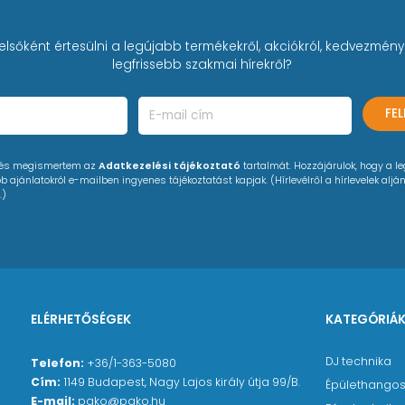
elsőként értesülni a legújabb termékekről, akciókról, kedvezmény
legfrissebb szakmai hírekről?
FE
 és megismertem az
Adatkezelési tájékoztató
tartalmát. Hozzájárulok, hogy a l
 ajánlatokról e-mailben ingyenes tájékoztatást kapjak. (Hírlevélről a hírlevelek alján
.)
ELÉRHETŐSÉGEK
KATEGÓRIÁ
DJ technika
Telefon:
+36/1-363-5080
Cím:
1149 Budapest, Nagy Lajos király útja 99/B.
Épülethangos
E-mail:
pako@pako.hu