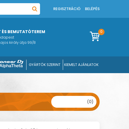
REGISZTRÁCIÓ
BELÉPÉS
T ÉS BEMUTATÓTEREM
0
Budapest
ajos király útja 99/B
GYÁRTÓK SZERINT
KIEMELT AJÁNLATOK
(0)