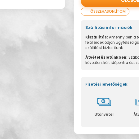
OLCSÓ
ÖSSZEHASONLÍTOM
Szállítási információk
Kiszállítás:
Amennyiben a te
felől érdeklődjön ügyfélszolg
szállítást biztosítunk.
Átvétel üzletünkben:
Szaba
követően, kért időpontra össz
Fizetési lehetőségek
Utánvétel
Át