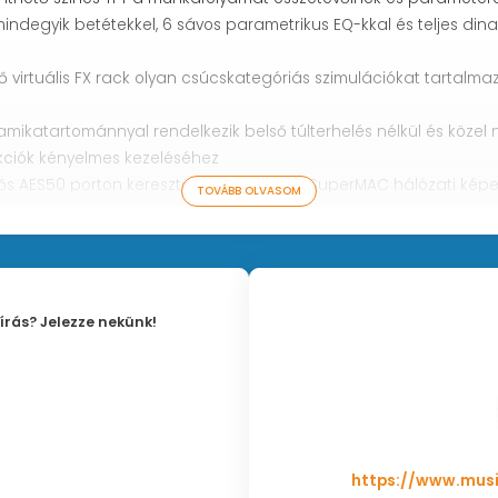
mindegyik betétekkel, 6 sávos parametrikus EQ-kkal és teljes din
ző virtuális FX rack olyan csúcskategóriás szimulációkat tartalma
mikatartománnyal rendelkezik belső túlterhelés nélkül és közel nu
ukciók kényelmes kezeléséhez
ős AES50 porton keresztül, a Klark Teknik SuperMAC hálózati képe
TOVÁBB OLVASOM
tetlen sztereó felvételeket, valamint előre beállított műsorokat és
lyi megfigyelő rendszeréhez
 show-beállításokhoz képernyőn megjelenő szoftverszerkesztővel
hoz vagy digitális hálózati hidakhoz
írás? Jelezze nekünk!
ásához vagy más MIDI-berendezések vezérléséhez
X "Plug Ins", ingyenesen letölthető a behringer.com oldalról
https://www.musi