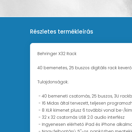
Részletes termékleírás
Behringer X32 Rack
40 bemenetes, 25 buszos digitális rack keverő 
Tulajdonságok:
- 40 bemeneti csatornás, 25 buszos, 3U rackbe
- 16 Midas által tervezett, teljesen program
- 8 XLR kimenet plusz 6 további vonal be-/kim
- 32 x 32 csatornás USB 2.0 audio interfész
- Ingyenesen elérhető iPad és iPhone alkalma
- Nagy felbontású, 5"-os, napközben megteki