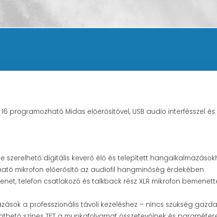
16 programozható Midas előerősítővel, USB audio interfésszel és 
 szerelhető digitális keverő élő és telepített hangalkalmazások
ozható mikrofon előerősítő az audiofil hangminőség érdekében
enet, telefon csatlakozó és talkback rész XLR mikrofon bemenett
zások a professzionális távoli kezeléshez – nincs szükség gaz
nthető színes TFT a munkafolyamat összetevőinek és paraméter