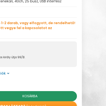
 zenekari, 40ch, 25 busz, USB interfész
 1-2 darab, vagy elfogyott, de rendelhető!
tt vegye fel a kapcsolatot az
s király útja 99/B.
iók
KOSÁRBA