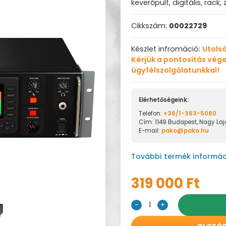
keverőpult, digitális, rack,
Cikkszám:
00022729
Készlet infromáció:
Utolsó
Kérjük a pontosítás vége
ügyfélszolgálatunkkal!
Elérhetőségeink:
Telefon:
+36/1-363-5080
Cím: 1149 Budapest, Nagy Lajo
E-mail:
pako@pako.hu
További termék informác
319 000 Ft
-
1
+