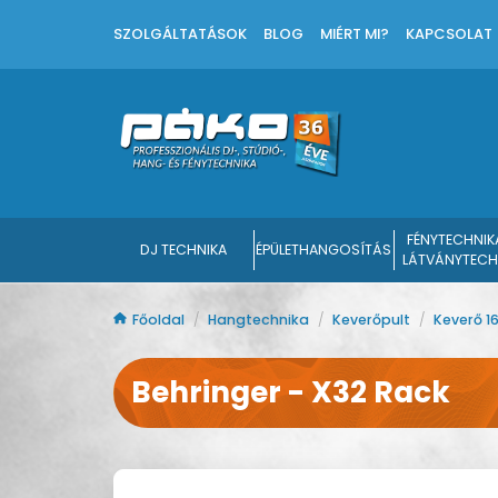
SZOLGÁLTATÁSOK
BLOG
MIÉRT MI?
KAPCSOLAT
FÉNYTECHNIK
DJ TECHNIKA
ÉPÜLETHANGOSÍTÁS
LÁTVÁNYTECH
Főoldal
/
Hangtechnika
/
Keverőpult
/
Keverő 1
Behringer - X32 Rack