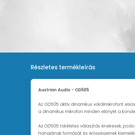
Részletes termékleírás
Austrian Audio - OD505
Az OD505 aktív dinamikus vokálmikrofont első
a dinamikus mikrofon minden előnyét a konde
Az OD505 tökéletes választás énekesek, podc
hangjának formását és erősségeinek kiemelés