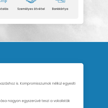
utalás
Személyes átvétel
Bankkártya
mazáshoz is. Kompromisszumok nélkül egyesíti
ása nagyon egyszerűvé teszi a vokalisták