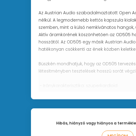
Az Austrian Audio szabadalmaztatott Open Aco
nélkül. A legmodernebb kettős kapszula kialak
szemben, mint a külső nemkívánatos hangok, ü
Aktív áramkörének köszönhetően az OD505 hang
hosszától. Az OD505 egy másik Austrian Audio fe
hatékonyan csökkenti az ének közben keletke
Büszkén mondhatjuk, hogy az OD505 tervezés
létesítményben tesztelések hosszú sorát végzik 
- Iránykarakterisztika: szuperkardioid
- Frekvencia tartomány: 35 - 16 000 Hz
- Érzékenység: 4,4 mV/Pa
- Max. hangnyomásszint: 154 dB
- Analóg felüláteresztő szűrő: 120 Hz (másod
- Impedancia: 275 Ohm
Hibás, hiányzó vagy hiányos a termékle
- Terhelési ellenállás: > 1 kOhm