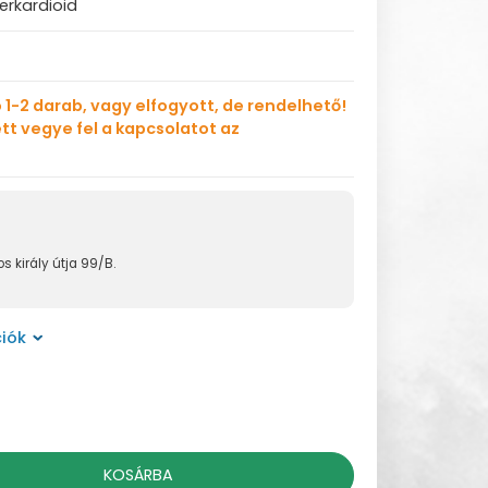
erkardioid
 1-2 darab, vagy elfogyott, de rendelhető!
tt vegye fel a kapcsolatot az
s király útja 99/B.
iók
KOSÁRBA