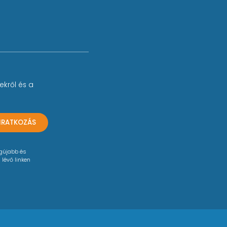
ekről és a
LIRATKOZÁS
egújabb és
 lévő linken