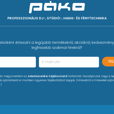
PROFESSZIONÁLIS DJ-, STÚDIÓ-, HANG- ÉS FÉNYTECHNIKA
elsőként értesülni a legújabb termékekről, akciókról, kedvezmény
legfrissebb szakmai hírekről?
FE
 és megismertem az
Adatkezelési tájékoztató
tartalmát. Hozzájárulok, hogy a l
 ajánlatokról e-mailben ingyenes tájékoztatást kapjak. (Hírlevélről a hírlevelek alján
.)