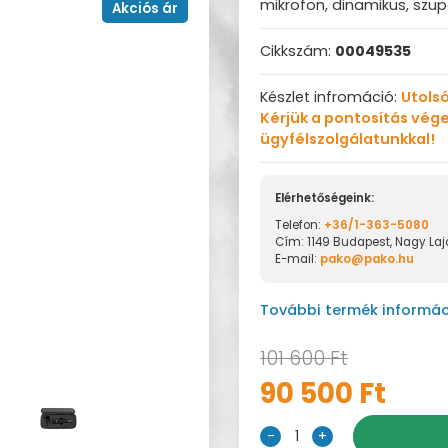
mikrofon, dinamikus, szup
Akciós ár
Cikkszám:
00049535
Készlet infromáció:
Utolsó
Kérjük a pontosítás vége
ügyfélszolgálatunkkal!
Elérhetőségeink:
Telefon:
+36/1-363-5080
Cím: 1149 Budapest, Nagy Lajo
E-mail:
pako@pako.hu
További termék informác
101 600 Ft
90 500 Ft
-
1
+