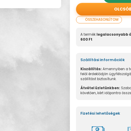
OLCSÓ
ÖSSZEHASONLÍTOM
A termék
legalacsonyabb 
600 Ft
Szállítási információk
Kiszállítás:
Amennyiben a te
felől érdeklődjön ügyfélszolg
szállítást biztosítunk.
Átvétel üzletünkben:
Szaba
követően, kért időpontra össz
Fizetési lehetőségek