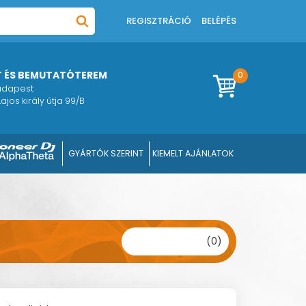
REGISZTRÁCIÓ
BELÉPÉS
T ÉS BEMUTATÓTEREM
0
Budapest
ajos király útja 99/B
GYÁRTÓK SZERINT
KIEMELT AJÁNLATOK
(0)