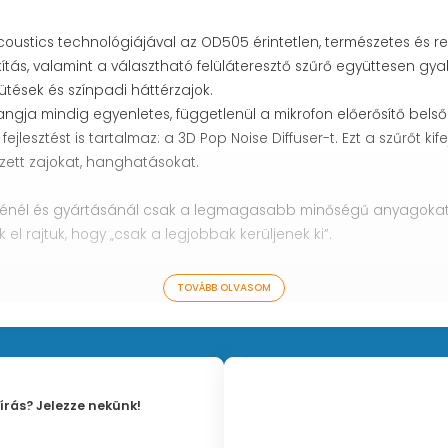
ustics technológiájával az OD505 érintetlen, természetes és r
ítás, valamint a választható felüláteresztő szűrő együttesen gyak
tések és színpadi háttérzajok.
ja mindig egyenletes, függetlenül a mikrofon előerősítő belső 
jlesztést is tartalmaz: a 3D Pop Noise Diffuser-t. Ezt a szűrőt k
zett zajokat, hanghatásokat.
énél és gyártásánál csak a legmagasabb minőségű anyagokat é
el rajtuk, hogy „csak a legjobbak kerüljenek ki”.
TOVÁBB OLVASOM
rendű)
írás? Jelezze nekünk!