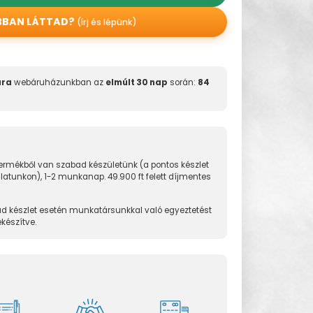
BBAN LÁTTAD?
(írj és lépünk)
ára
webáruházunkban az
elmúlt 30 nap
során:
84
rmékből van szabad készületünk (a pontos készlet
álatunkon), 1-2 munkanap. 49.900 ft felett díjmentes
d készlet esetén munkatársunkkal való egyeztetést
ekészítve.