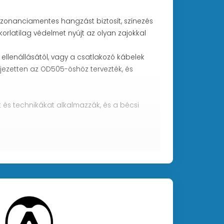
ezonanciamentes hangzást biztosít, színezés
orlatilag védelmet nyújt az olyan zajokkal
ellenállásától, vagy a csatlakozó kábelek
ifejezetten az OD505-öshöz tervezték, és
s technikákat alkalmazzák, és a bécsi