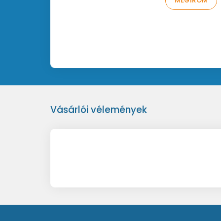
MEGÍROM
- Robusztus présöntvény ház
- 48V fantomtápot igényel
- Méretek: 194 x 53 x 53 mm
- Súly: 0,34 kg
- az OCH1 mikrofonkengyel és MSC1 hordtáska
Vásárlói vélemények