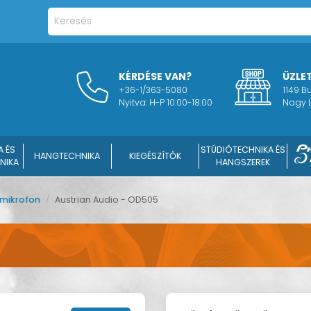
KÉRDÉSE VAN?
ÜZLE
+36-1/363-5080
1149 
Nyitva: H-P 10:00-18:00
Nagy L
A ÉS
STÚDIÓTECHNIKA ÉS
HANGTECHNIKA
KIEGÉSZÍTŐK
NIKA
HANGSZEREK
 mikrofon
/
Austrian Audio - OD505