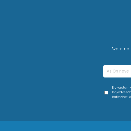
Szeretne 
Elolvastam
legkedvezőbb
iratkozhat le