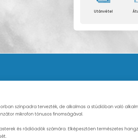
Utánvétel
Át
sorban színpadra tervezték, de alkalmas a stúdióban való alkal
nzátor mikrofon tónusos finomságával.
asterek és rádióadók számára. Elképesztően természetes hangz
ét.