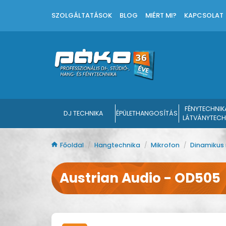
SZOLGÁLTATÁSOK
BLOG
MIÉRT MI?
KAPCSOLAT
FÉNYTECHNIK
DJ TECHNIKA
ÉPÜLETHANGOSÍTÁS
LÁTVÁNYTECH
Főoldal
/
Hangtechnika
/
Mikrofon
/
Dinamikus
Austrian Audio - OD505