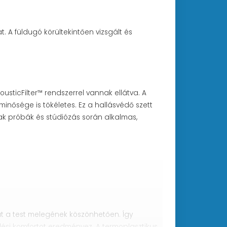
t. A füldugó körültekintően vizsgált és
sticFilter™ rendszerrel vannak ellátva. A
minősége is tökéletes. Ez a hallásvédő szett
ak próbák és stúdiózás során alkalmas,
át a test melegének köszönhetően. Így
elési komfortot eredményez. A termoplasztikus