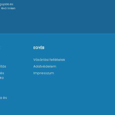
egújabb és
 lévő linken
K
EGYÉB
Vásárlási feltételek
ítás
Adatvédelem
 és
Impresszum
ika
a
a és