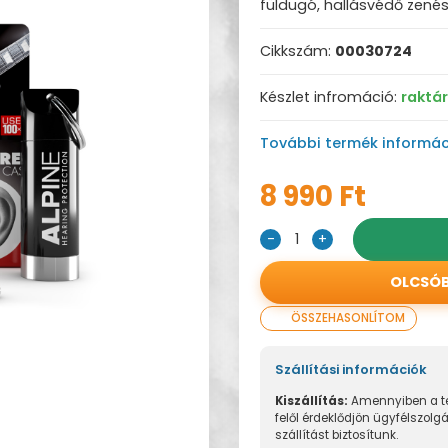
füldugó, hallásvédő zenész
Cikkszám:
00030724
Készlet infromáció:
raktá
További termék informác
8 990 Ft
-
1
+
OLCSÓ
ÖSSZEHASONLÍTOM
Szállítási információk
Kiszállítás:
Amennyiben a te
felől érdeklődjön ügyfélszolg
szállítást biztosítunk.