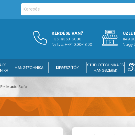
KÉRDÉSE VAN?
ÜZLE
+36-1/363-5080
1149 
Nyitva: H-P 10:00-18:00
Nagy L
A ÉS
STÚDIÓTECHNIKA ÉS
HANGTECHNIKA
KIEGÉSZÍTŐK
NIKA
HANGSZEREK
HP - Music Safe