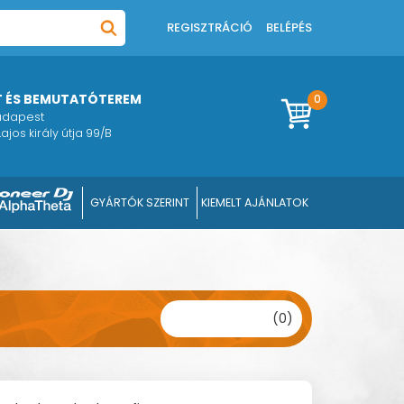
REGISZTRÁCIÓ
BELÉPÉS
T ÉS BEMUTATÓTEREM
0
Budapest
ajos király útja 99/B
GYÁRTÓK SZERINT
KIEMELT AJÁNLATOK
(0)