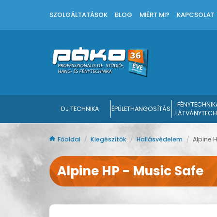
SZOLGÁLTATÁSOK
BLOG
MIÉRT MI?
KAPCSOLAT
FÉNYTECHNIK
DJ TECHNIKA
ÉPÜLETHANGOSÍTÁS
LÁTVÁNYTECH
Főoldal
/
Kiegészítők
/
Hallásvédelem
/
Alpine 
Alpine HP - Music Safe