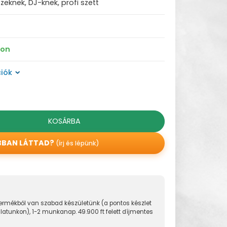
eknek, DJ-knek, profi szett
ron
iók
KOSÁRBA
BBAN LÁTTAD?
(írj és lépünk)
rmékből van szabad készületünk (a pontos készlet
álatunkon), 1-2 munkanap. 49.900 ft felett díjmentes