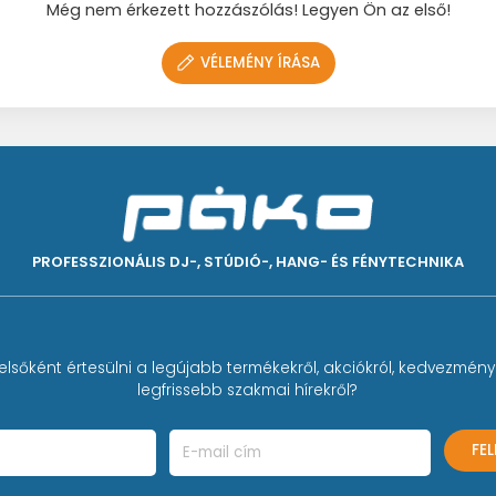
Még nem érkezett hozzászólás! Legyen Ön az első!
VÉLEMÉNY ÍRÁSA
áskárosodást és fülzúgást
 is remek a cserélhető AlpineAcousticFilters™ által
 és ezüst (19 dB)
gból készül
PROFESSZIONÁLIS DJ-, STÚDIÓ-, HANG- ÉS FÉNYTECHNIKA
nyű behelyezés és eltávolítás
elsőként értesülni a legújabb termékekről, akciókról, kedvezmény
legfrissebb szakmai hírekről?
5,4
00
1000
2000
4000
8000
FE
,4
22,9
27,3
27,4
29,4
,5
4,3
4,8
3,9
4,8