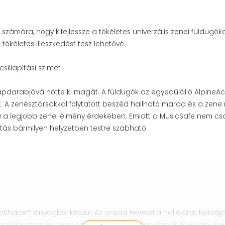
számára, hogy kifejlessze a tökéletes univerzális zenei füldugóka
 tökéletes illeszkedést tesz lehetővé.
sillapítási szintet
apdarabjává nőtte ki magát. A füldugók az egyedülálló AlpineAcou
k. A zenésztársakkal folytatott beszéd hallható marad és a zene 
s) a legjobb zenei élmény érdekében. Emiatt a MusicSafe nem cs
ítás bármilyen helyzetben testre szabható.
oShape™ anyagból készül. Az anyag felveszi a hallójárat formáj
a hallójáratba, és hogy azok a helyükön maradjanak. Ez kiváló vis