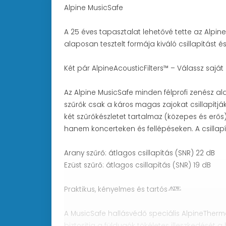
Alpine MusicSafe
A 25 éves tapasztalat lehetővé tette az Alpine 
alaposan tesztelt formája kiváló csillapítást és
Két pár AlpineAcousticFilters™ – Válassz saját c
Az Alpine MusicSafe minden félprofi zenész al
szűrők csak a káros magas zajokat csillapítjá
két szűrőkészletet tartalmaz (közepes és erő
hanem koncerteken és fellépéseken. A csillap
Arany szűrő: átlagos csillapítás (SNR) 22 dB
Ezüst szűrő: átlagos csillapítás (SNR) 19 dB
Praktikus, kényelmes és tartós
A MusicSafe hallásvédő speciális AlpineTherm
biztosítja a füldugók tökéletes illeszkedését 