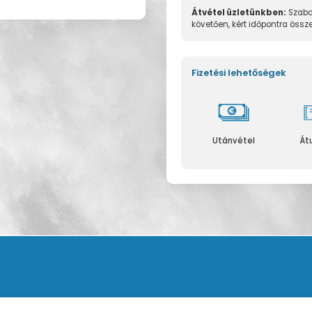
Átvétel üzletünkben:
Szaba
követően, kért időpontra össz
Fizetési lehetőségek
Utánvétel
Át