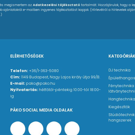
 és megismertem az
Adatkezelési tájékoztató
tartalmát. Hozzájárulok, hogy a l
6,9
18,6
22,5
23,5
24,6
 ajánlatokról e-mailben ingyenes tájékoztatást kapjak. (Hírlevélről a hírlevelek alján
.)
,9
00
1000
2000
4000
8000
,4
18,7
24,6
25,1
31,4
4
2,6
4,4
5,6
5,6
,0
16,1
20,2
19,5
25,8
ELÉRHETŐSÉGEK
KATEGÓRIÁ
DJ technika
Telefon:
+36/1-363-5080
,9
Cím:
1149 Budapest, Nagy Lajos király útja 99/B.
Épülethangos
5,4
E-mail:
pako@pako.hu
Fénytechnika
Nyitvatartás:
hétfőtől-péntekig 10:00-tól 18:00-
látványtechn
ig
Hangtechnik
Kiegészítők
PÁKO SOCIAL MEDIA OLDALAK
Stúdiótechnik
hangszerek