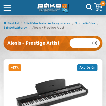
0
Főoldal
/
Stúdiótechnika és hangszerek
/
Szintetizátor
/
Szintetizátorok
/
Alesis - Prestige Artist
Alesis - Prestige Artist
(0)
-13%
Akciós ár