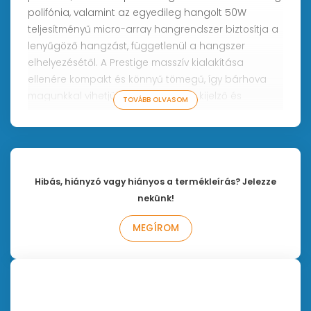
polifónia, valamint az egyedileg hangolt 50W
teljesítményű micro-array hangrendszer biztosítja a
lenyűgöző hangzást, függetlenül a hangszer
elhelyezésétől. A Prestige masszív kialakítása
ellenére kompakt és könnyű tömegű, így bárhova
magunkkal vihetjük. Az intuitív OLED kijelző és
TOVÁBB OLVASOM
vezérlőpanel segítségével a könnyedén
végezhetünk el bármilyen beállítást. A Prestige
kezdők és profik számára is tökéletesen helyt áll
bármely szituációban.
Hibás, hiányzó vagy hiányos a termékleírás? Jelezze
Multi-Sampled (többrétegű) hangminták a példa
nekünk!
nélküli realisztikus hangzásáért
MEGÍROM
Ahogy a húros és perkusszív hangszerek, a zongora
is a kifejezőkészségéről ismert. A gyakorlott
zongoristák tudják, milyen fontos az érzelmek
kifejezése előadás közben. Ezért a Prestige multi-