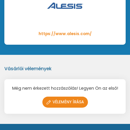
sampling technológiát alkalmaz a valósághű játék
érdekében és úgy reagál, akár egy akusztikus
hangszer. Mind a 30 beépített hang részletgazdag
megszólalást garantál, amit a 256 hang polifónia és
az 50W teljesítményű hangszóró rendszer segít elő.
https://www.alesis.com/
Széleskörű jellemzők és intuitív vezérlés
A Prestige minden funkciót tartalmaz, ami a
tanuláshoz, gyakorláshoz és előadáshoz szükséges.
Vásárlói vélemények
A lecke mód a billentyűket két zónára osztja,
megegyező hangmagassággal és hangzással –
kiváló funkció diákok és duett számára. Szeretnéd
Még nem érkezett hozzászólás! Legyen Ön az első!
visszahallgatni játékodat? A felvétel mód
segítségével rögzítheted, majd meghallgathatod
VÉLEMÉNY ÍRÁSA
játékodat, miközben a beépített metronóm segít
tartani a tempót. További dimenziókat adhatunk
játékunknak a Layer (rétegzés) és Split (felosztás)
módokkal, valamint az 5 választható visszhang