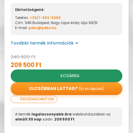
Elérhetőségeink:
Telefon:
+36/1-363-5080
Cím: 1149 Budapest, Nagy Lajos király útja 99/B.
E-mail:
pako@pako.hu
További termék információk
240 600 Ft
209 500 Ft
KOSÁRBA
OLCSÓBBAN LÁTTAD?
(írj és lépünk)
ÖSSZEHASONLÍTOM
A termék
legalacsonyabb ára
webáruházunkban az
elmúlt 30 nap
során:
209 500 Ft