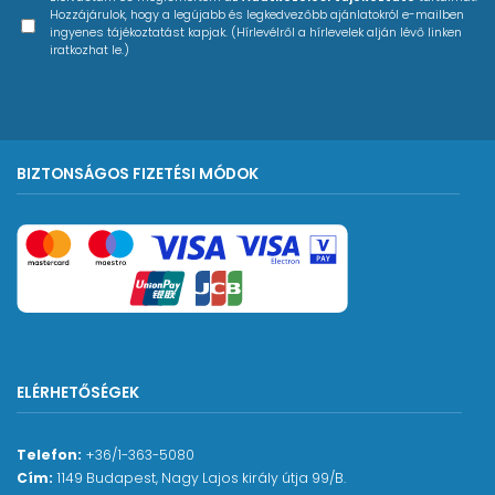
Hozzájárulok, hogy a legújabb és legkedvezőbb ajánlatokról e-mailben
azonnali visszajelzést kapunk.
ingyenes tájékoztatást kapjak. (Hírlevélről a hírlevelek alján lévő linken
iratkozhat le.)
Ajándék 3 hónapos Skoove Premium előfizetés
A Skoove a legegyszerűbb módja a
zongoratanulásnak. A részletes, online
BIZTONSÁGOS FIZETÉSI MÓDOK
zongoraleckék a tanulóhoz igazodva biztosítanak
visszajelzést. Állítsd össze saját repertoárodat
válogatott művekből, legyen szó akár aktuális
slágerekről vagy klasszikus zenéről. Segítségre van
szükség? A Skoove zenészekből álló tapasztalt
csapata bármilyen kérdés esetén áll rendelkezésre.
Új, exkluzív leckék (dalok, valamint zeneelméleti
tippek és trükkök) kerülnek publikálásra minden
ELÉRHETŐSÉGEK
hónapban, amivel bővítheted repertoárodat.
Ajándék 2 hónapos TakeLessons|Live előfizetés
Telefon:
+36/1-363-5080
Cím:
1149 Budapest, Nagy Lajos király útja 99/B.