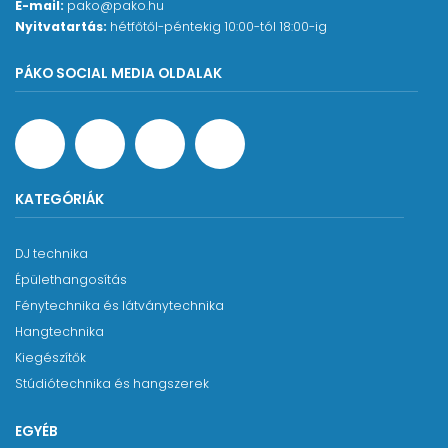
Az Alesis Concert tartozéka két hónapos ingyenes
E-mail:
pako@pako.hu
videó lecke elérés a TakeLessons oldaláról, amely
Nyitvatartás:
hétfőtől-péntekig 10:00-tól 18:00-ig
Amerika legnagyobb weboldala a témában.
PÁKO SOCIAL MEDIA OLDALAK
Gyorsabban tanulhatsz, mint eddig bármikor, valós
időben, igazi tanárokkal. Tedd fel kérdéseidet,
beszélgess diákokkal, élvezd a tanulást!
Tulajdonságok:
KATEGÓRIÁK
88 teljes méretű súlyozott
kalapácsmechanikával ellátott billentyű,
DJ technika
állítható érzékenységgel
Épülethangosítás
30 beépített prémium hang felosztás és
Fénytechnika és látványtechnika
rétegezés lehetőségekkel
Hangtechnika
A 256 hang maximális polifónia páratlan
Kiegészítők
valósághű élményt biztosít
Stúdiótechnika és hangszerek
50W (2x25W) micro-array elrendezésű
hangszóró rendszer tiszta és erőteljes
EGYÉB
hangzást kínál bármely szituációban