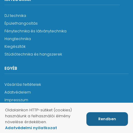
DJ technika
Épülethangosítás
Fénytechnika és látványtechnika
Hangtechnika
Kiegészítők
Stúdiótechnika és hangszerek
EGYÉB
Vásárlási feltételek
Adatvédelem
Impresszum
Oldalainkon HTTP-sütiket (cookies)
használunk a felhasználói élmény
Rendben
növelése érdekében.
2026 © Páko Pro Kft. - Minden jog fenntartva.
Adatvédelmi nyilatkozat