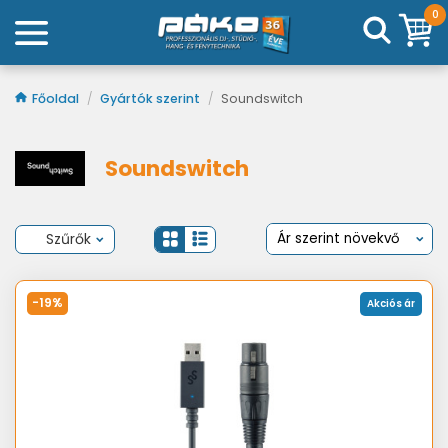
0
Főoldal
/
Gyártók szerint
/
Soundswitch
Soundswitch
Szűrők
-19%
Akciós ár