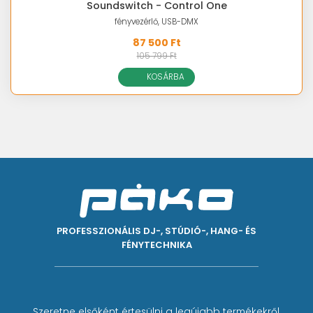
Soundswitch - Control One
fényvezérlő, USB-DMX
87 500 Ft
105 799 Ft
KOSÁRBA
PROFESSZIONÁLIS DJ-, STÚDIÓ-, HANG- ÉS
FÉNYTECHNIKA
Szeretne elsőként értesülni a legújabb termékekről,